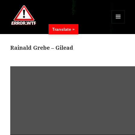
MENÜ
Translate »
UND
ERROR.WTF
WIDGETS
Rainald Grebe – Gilead