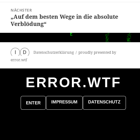
NÄCHSTER
„Auf dem besten Wege in die absolute
Nächster
Verblödung“
Beitrag:
Datenschutzerklärung
proudly presented by
I
D
error.wtf
ERROR.WTF
0
particles
IMPRESSUM
DATENSCHUTZ
ENTER