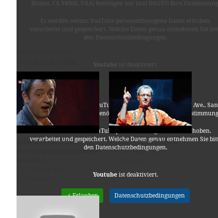
Bruno, CA 94066, USA) benötigen wir laut DSGVO Ihre Zustimmung
Es werden seitens YouTube personenbezogene Daten erhoben,
verarbeitet und gespeichert. Welche Daten genau entnehmen Sie bit
den Datenschutzbedingungen.
ÄHNLICHE BEITRÄGE
Youtube
ist deaktiviert.
✓ Erlauben
Datenschutzbedingungen
Für die Nutzung von YouTube (YouTube, LLC, 901 Cherry Ave., San
Bruno, CA 94066, USA) benötigen wir laut DSGVO Ihre Zustimmung
Es werden seitens YouTube personenbezogene Daten erhoben,
verarbeitet und gespeichert. Welche Daten genau entnehmen Sie bit
Rainald Grebe – Das
Anadigi – Rainald Grebe
den Datenschutzbedingungen.
psychologische Jahrhundert
26. Februar 2018
ist vorbei
In "Allgemein"
22. Januar 2018
Youtube
ist deaktiviert.
In "Allgemein"
✓ Erlauben
Datenschutzbedingungen