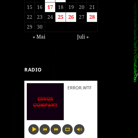
15
16
17
18
19
20
21
22
23
24
25
26
27
28
29
30
« Mai
Juli »
RADIO
ERROR.WTF