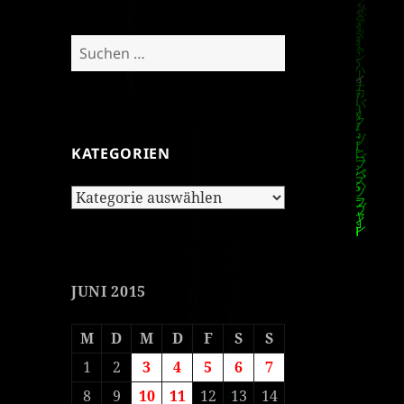
Suchen
nach:
KATEGORIEN
Kategorien
JUNI 2015
M
D
M
D
F
S
S
1
2
3
4
5
6
7
8
9
10
11
12
13
14