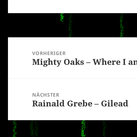
Beitragsnavigation
VORHERIGER
Mighty Oaks – Where I a
Vorheriger
Beitrag:
NÄCHSTER
Rainald Grebe – Gilead
Nächster
Beitrag: