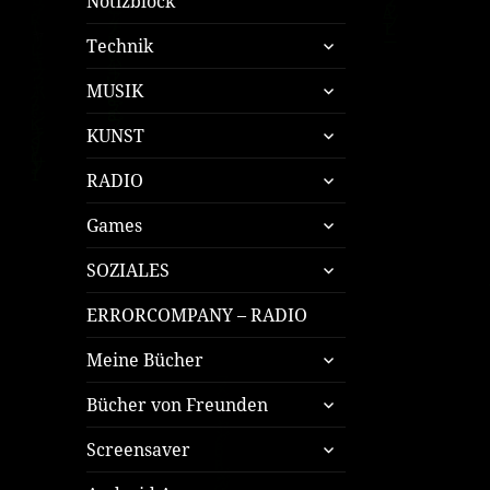
Notizblock
untermenü
Technik
öffnen
untermenü
MUSIK
öffnen
untermenü
KUNST
öffnen
untermenü
RADIO
öffnen
untermenü
Games
öffnen
untermenü
SOZIALES
öffnen
ERRORCOMPANY – RADIO
untermenü
Meine Bücher
öffnen
untermenü
Bücher von Freunden
öffnen
untermenü
Screensaver
öffnen