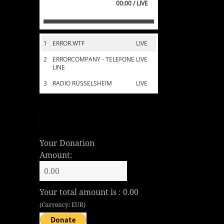
00:00 / LIVE
1
ERROR.WTF
LIVE
2
ERRORCOMPANY - TELEFONE
LIVE
LINE
3
RADIO RÜSSELSHEIM
LIVE
Your Donation
Amount:
Your total amount is :
0.00
(Currency: EUR)