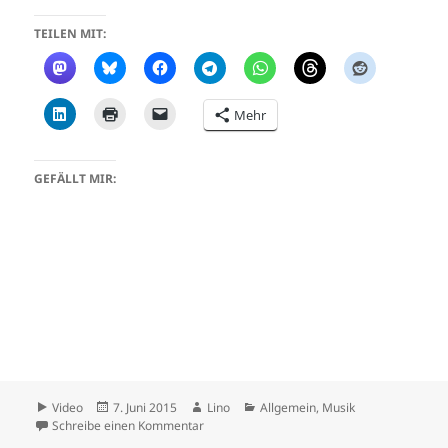
TEILEN MIT:
Mehr
GEFÄLLT MIR:
Format
Veröffentlicht
Autor
Kategorien
Video
7. Juni 2015
Lino
Allgemein
,
Musik
am
zu Melody Gardot – Preacherman
Schreibe einen Kommentar