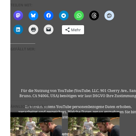
TEILEN MIT:
Mehr
GEFÄLLT MIR:
Für die Nutzung von YouTube (YouTube, LLC, 901 Cherry Ave., San
Bruno, CA 94066, USA) benötigen wir laut DSGVO Ihre Zustimmung
ÄHNLICHE BEITRÄGE
Es werden seitens YouTube personenbezogene Daten erhoben,
verarbeitet und gespeichert. Welche Daten genau entnehmen Sie bit
den Datenschutzbedingungen.
Youtube
ist deaktiviert.