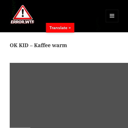
MENÜ
Translate »
UND
ERROR.WTF
WIDGETS
OK KID – Kaffee warm