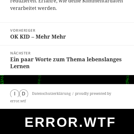
reduzieren.
Erfahre, wie deine Kommentardaten
verarbeitet werden.
Beitragsnavigation
VORHERIGER
OK KID – Mehr Mehr
Vorheriger
Beitrag:
NÄCHSTER
Ein paar Worte zum Thema lebenslanges
Nächster
Lernen
Beitrag:
Datenschutzerklärung
proudly presented by
I
D
error.wtf
ERROR.WTF
0
particles