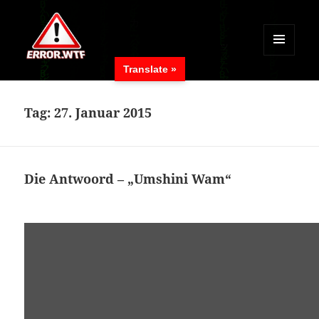
MENÜ
Translate »
UND
ERROR.WTF
WIDGETS
Tag:
27. Januar 2015
Die Antwoord – „Umshini Wam“