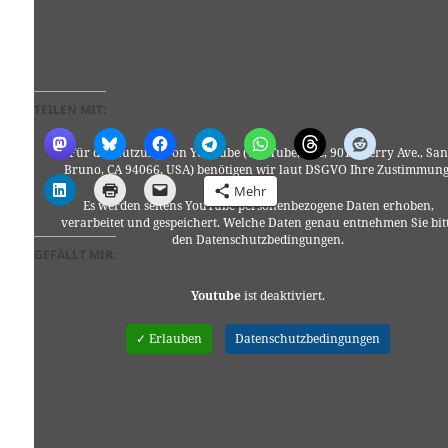
TEILEN MIT:
Für die Nutzung von YouTube (YouTube, LLC, 901 Cherry Ave., San
Bruno, CA 94066, USA) benötigen wir laut DSGVO Ihre Zustimmung
Mehr
Es werden seitens YouTube personenbezogene Daten erhoben,
verarbeitet und gespeichert. Welche Daten genau entnehmen Sie bit
den Datenschutzbedingungen.
GEFÄLLT MIR:
Youtube
ist deaktiviert.
✓ Erlauben
Datenschutzbedingungen