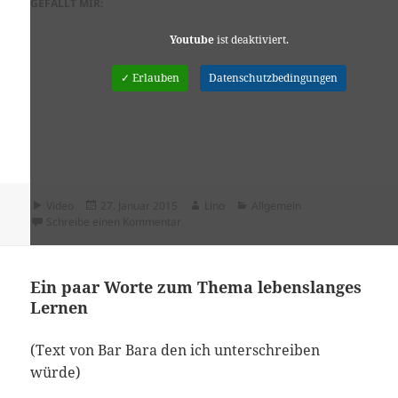
GEFÄLLT MIR:
Youtube
ist deaktiviert.
✓ Erlauben
Datenschutzbedingungen
Format
Veröffentlicht
Autor
Kategorien
Video
27. Januar 2015
Lino
Allgemein
am
zu Lo Stato Sociale – Sono così indie
Schreibe einen Kommentar
Ein paar Worte zum Thema lebenslanges
Lernen
(Text von Bar Bara den ich unterschreiben
würde)