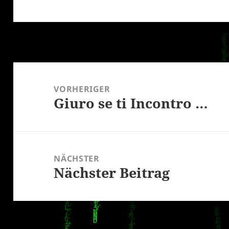
Beitragsnavigation
VORHERIGER
Giuro se ti Incontro …
Vorheriger
Beitrag:
NÄCHSTER
Nächster Beitrag
Nächster
Beitrag: