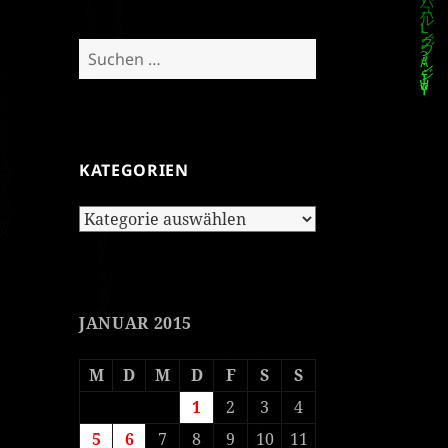
Suchen
nach:
KATEGORIEN
Kategorien
JANUAR 2015
M
D
M
D
F
S
S
1
2
3
4
5
6
7
8
9
10
11