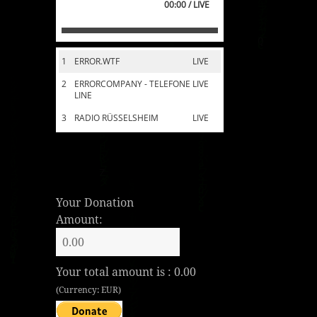
00:00 / LIVE
1
ERROR.WTF
LIVE
2
ERRORCOMPANY - TELEFONE
LIVE
LINE
3
RADIO RÜSSELSHEIM
LIVE
Your Donation
Amount:
Your total amount is :
0.00
(Currency: EUR)