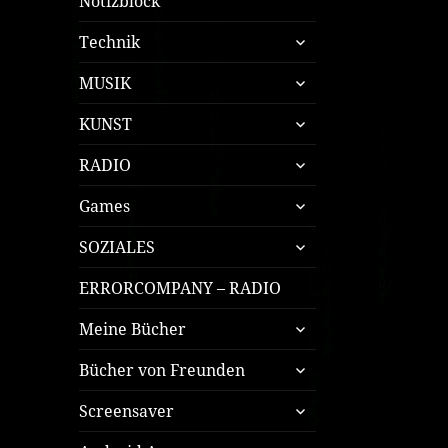
Notizblock
untermenü
Technik
öffnen
untermenü
MUSIK
öffnen
untermenü
KUNST
öffnen
untermenü
RADIO
öffnen
untermenü
Games
öffnen
untermenü
SOZIALES
öffnen
ERRORCOMPANY – RADIO
untermenü
Meine Bücher
öffnen
untermenü
Bücher von Freunden
öffnen
untermenü
Screensaver
öffnen