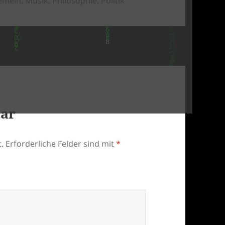
gemein
,
Musik
,
Philosophie
,
Politik
tar
.
Erforderliche Felder sind mit
*