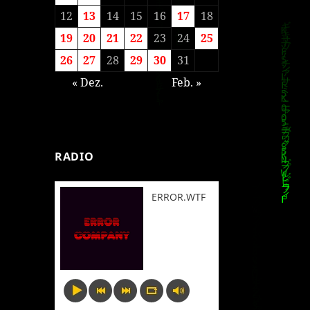
12
13
14
15
16
17
18
19
20
21
22
23
24
25
26
27
28
29
30
31
« Dez.
Feb. »
RADIO
ERROR.WTF