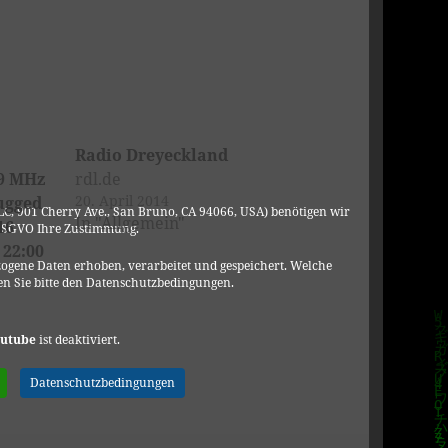
Radio Dreyeckland
,9 MHz
rdl.de
20. April 2014
lugged
C, 901 Cherry Ave., San Bruno, CA 94066, USA) benötigen wir
In "Allgemein"
16
DSGVO Ihre Zustimmung.
 22:00
ogene Daten erhoben, verarbeitet und gespeichert. Welche
n Sie bitte den Datenschutzbedingungen.
utube
ist deaktiviert.
Datenschutzbedingungen