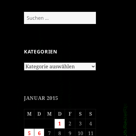
Suchen
nach:
KATEGORIEN
Kategorien
JANUAR 2015
M
D
M
D
F
S
S
1
2
3
4
5
6
7
8
9
10
11