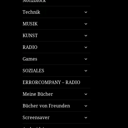
Notizblock
untermenü
Technik
öffnen
untermenü
MUSIK
öffnen
untermenü
KUNST
öffnen
untermenü
RADIO
öffnen
untermenü
Games
öffnen
untermenü
SOZIALES
öffnen
ERRORCOMPANY – RADIO
untermenü
Meine Bücher
öffnen
untermenü
Bücher von Freunden
öffnen
untermenü
Screensaver
öffnen