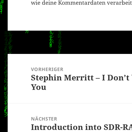
wie deine Kommentardaten verarbeit
Beitragsnavigation
VORHERIGER
Stephin Merritt – I Don’
Vorheriger
You
Beitrag:
NÄCHSTER
Introduction into SDR-
Nächster