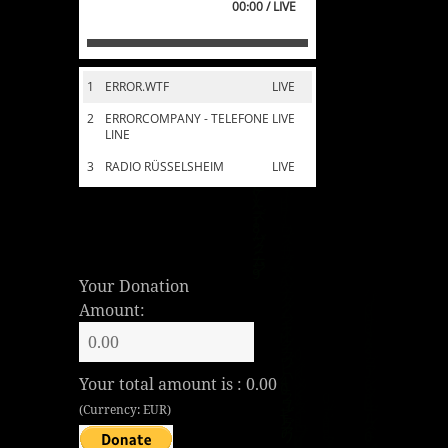
00:00 / LIVE
1
ERROR.WTF
LIVE
2
ERRORCOMPANY - TELEFONE
LIVE
LINE
3
RADIO RÜSSELSHEIM
LIVE
Your Donation
Amount:
Your total amount is :
0.00
(Currency: EUR)