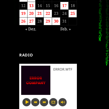
12
13
14
15
16
17
18
19
20
21
22
23
24
25
26
27
28
29
30
31
« Dez.
Feb. »
RADIO
ERROR.WTF