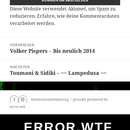
Diese Website verwendet Akismet, um Spam zu
reduzieren.
Erfahre, wie deine Kommentardaten
verarbeitet werden.
Beitragsnavigation
VORHERIGER
Volker Pispers – Bis neulich 2014
Vorheriger
Beitrag:
NÄCHSTER
Toumani & Sidiki – ~~ Lampedusa ~~
Nächster
Beitrag:
Datenschutzerklärung
proudly presented by
I
D
error.wtf
ERROR.WTF