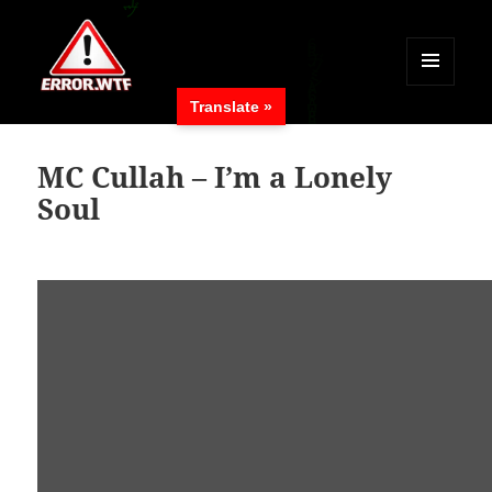
MENÜ
Translate »
UND
ERROR.WTF
WIDGETS
MC Cullah – I’m a Lonely
Soul