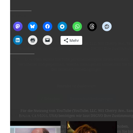
TEILEN MIT:
Mehr
Für die Nutzung von YouTube (YouTube, LLC, 901 Cherry Ave., San
Bruno, CA 94066, USA) benötigen wir laut DSGVO Ihre Zustimmung
GEFÄLLT MIR:
Es werden seitens YouTube personenbezogene Daten erhoben,
verarbeitet und gespeichert. Welche Daten genau entnehmen Sie bit
den Datenschutzbedingungen.
Youtube
ist deaktiviert.
✓ Erlauben
Datenschutzbedingungen
Für die Nutzung von YouTube (YouTube, LLC, 901 Cherry Ave., San
ÄHNLICHE BEITRÄGE
Bruno, CA 94066, USA) benötigen wir laut DSGVO Ihre Zustimmung
Es werden seitens YouTube personenbezogene Daten erhoben,
verarbeitet und gespeichert. Welche Daten genau entnehmen Sie bit