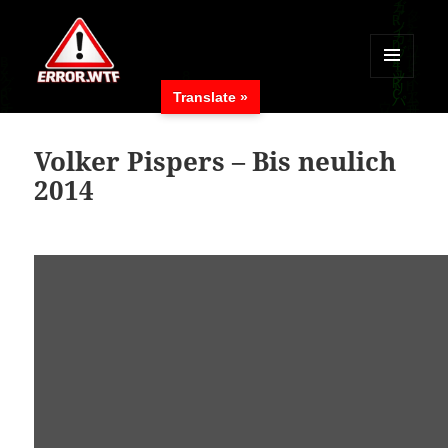
MENÜ
Translate »
UND
ERROR.WTF
WIDGETS
Volker Pispers – Bis neulich
2014