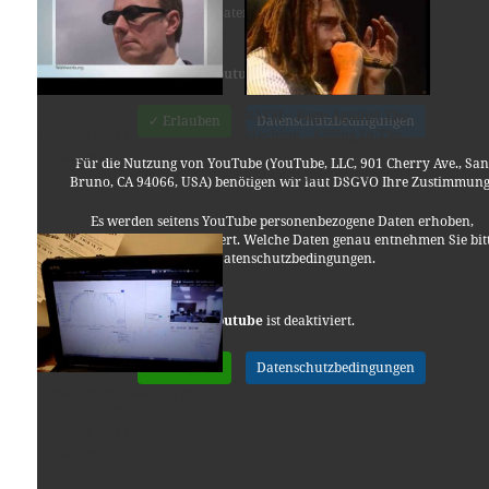
den Datenschutzbedingungen.
Youtube
ist deaktiviert.
DIE PARTEI
RATM – Rage Against The
✓ Erlauben
Datenschutzbedingungen
19. Mai 2014
Machine – Killing In The
Name
In "Allgemein"
Für die Nutzung von YouTube (YouTube, LLC, 901 Cherry Ave., San
26. Oktober 2014
Bruno, CA 94066, USA) benötigen wir laut DSGVO Ihre Zustimmung
In "Allgemein"
Es werden seitens YouTube personenbezogene Daten erhoben,
verarbeitet und gespeichert. Welche Daten genau entnehmen Sie bit
den Datenschutzbedingungen.
Youtube
ist deaktiviert.
✓ Erlauben
Datenschutzbedingungen
Some Things that can be
done with USRP
9. April 2014
In "Allgemein"