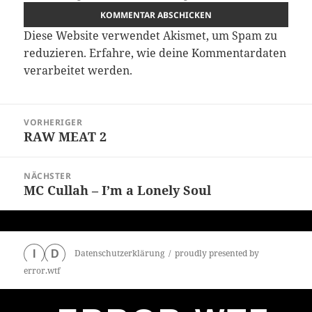
Diese Website verwendet Akismet, um Spam zu
reduzieren.
Erfahre, wie deine Kommentardaten
verarbeitet werden.
Beitragsnavigation
VORHERIGER
RAW MEAT 2
Vorheriger
Beitrag:
NÄCHSTER
MC Cullah – I’m a Lonely Soul
Nächster
Beitrag:
Datenschutzerklärung
proudly presented by
I
D
error.wtf