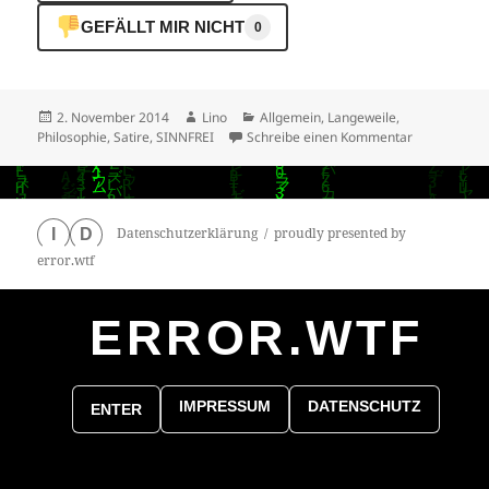
GEFÄLLT MIR NICHT
0
Veröffentlicht
Autor
Kategorien
2. November 2014
Lino
Allgemein
,
Langeweile
,
am
zu RAW MEA
Philosophie
,
Satire
,
SINNFREI
Schreibe einen Kommentar
Datenschutzerklärung
proudly presented by
I
D
error.wtf
ERROR.WTF
0
particles
IMPRESSUM
DATENSCHUTZ
ENTER