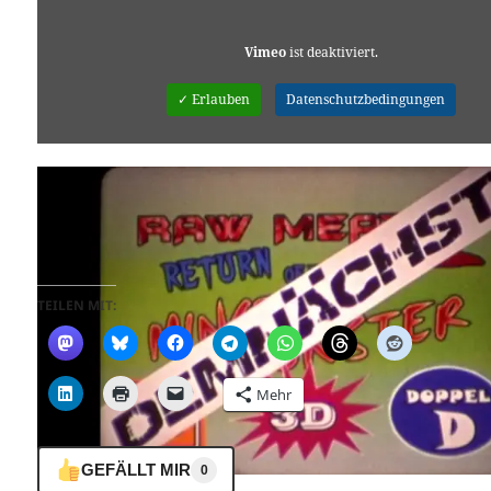
Vimeo
ist deaktiviert.
✓ Erlauben
Datenschutzbedingungen
Raw Meat 2
from
Michael Sommermeyer
on
Vimeo
.
TEILEN MIT:
Mehr
GEFÄLLT MIR
0