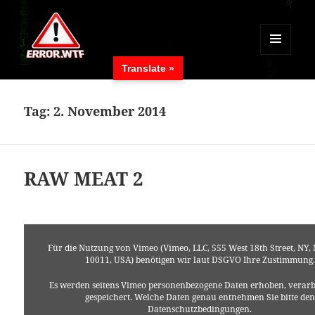
MENÜ
Translate »
UND
ERROR.WTF
WIDGETS
Tag:
2. November 2014
RAW MEAT 2
Für die Nutzung von Vimeo (Vimeo, LLC, 555 West 18th Street, NY,
10011, USA) benötigen wir laut DSGVO Ihre Zustimmung.
Es werden seitens Vimeo personenbezogene Daten erhoben, verarb
gespeichert. Welche Daten genau entnehmen Sie bitte den
Datenschutzbedingungen.