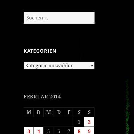
Suchen
nach:
KATEGORIEN
Kategorien
FEBRUAR 2014
M
D
M
D
F
S
S
1
2
3
4
5
6
7
8
9