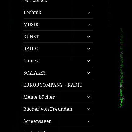
Notizblock
untermenü
Technik
öffnen
untermenü
MUSIK
öffnen
untermenü
KUNST
öffnen
untermenü
RADIO
öffnen
untermenü
Games
öffnen
untermenü
SOZIALES
öffnen
ERRORCOMPANY – RADIO
untermenü
Meine Bücher
öffnen
untermenü
Bücher von Freunden
öffnen
untermenü
Screensaver
öffnen