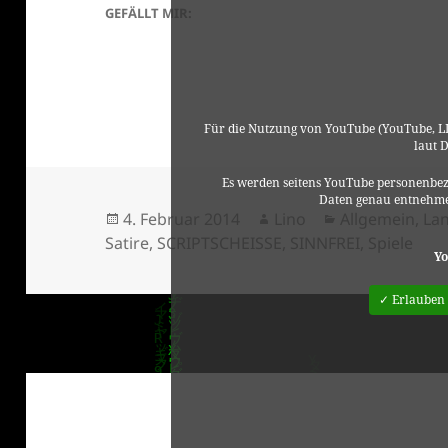
GEFÄLLT MIR:
Für die Nutzung von YouTube (YouTube, LL
laut 
Es werden seitens YouTube personenbez
Daten genau entnehme
Veröffentlicht
Autor
Kategorien
4. Februar 2014
Lino
Allgemein
,
La
am
Satire
,
SCRIPTSCHEISSE
,
SINNFREI
,
Spiele
Yo
✓ Erlauben