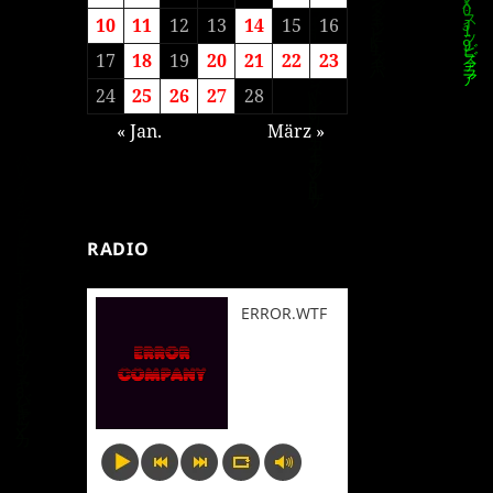
10
11
12
13
14
15
16
17
18
19
20
21
22
23
24
25
26
27
28
« Jan.
März »
RADIO
ERROR.WTF