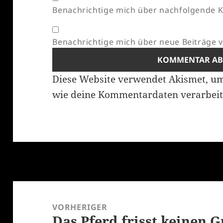
Benachrichtige mich über nachfolgende K
Benachrichtige mich über neue Beiträge vi
Diese Website verwendet Akismet, u
wie deine Kommentardaten verarbeit
Beitragsnavigation
VORHERIGER
Das Pferd frisst keinen 
Vorheriger