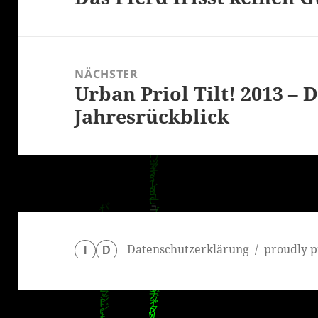
Beitrag:
NÄCHSTER
Urban Priol Tilt! 2013 – 
Nächster
Jahresrückblick
Beitrag:
Datenschutzerklärung
proudly p
I
D