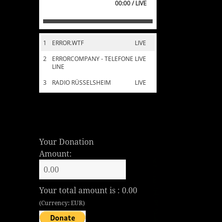
00:00 / LIVE
1
ERROR.WTF
LIVE
2
ERRORCOMPANY - TELEFONE
LIVE
LINE
3
RADIO RÜSSELSHEIM
LIVE
Your Donation
Amount:
Your total amount is :
0.00
(Currency: EUR)