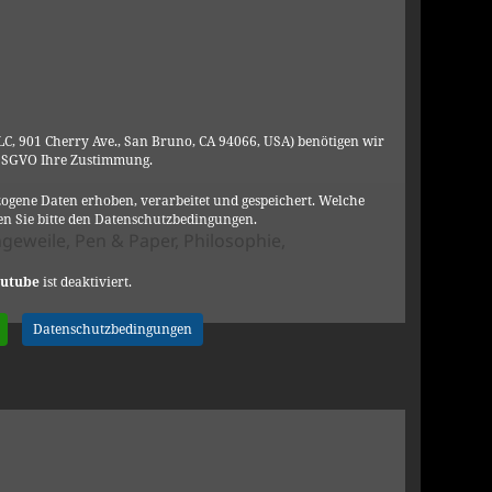
C, 901 Cherry Ave., San Bruno, CA 94066, USA) benötigen wir
DSGVO Ihre Zustimmung.
ogene Daten erhoben, verarbeitet und gespeichert. Welche
n Sie bitte den Datenschutzbedingungen.
ngeweile
,
Pen & Paper
,
Philosophie
,
utube
ist deaktiviert.
Datenschutzbedingungen