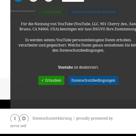
✓ Erlauben
Datenschutzbedingungen
GEFÄLLT MIR:
Für die Nutzung von YouTube (YouTube, LLC, 901 Cherry Ave., San
Bruno, CA 94066, USA) benötigen wir laut DSGVO Ihre Zustimmung
Es werden seitens YouTube personenbezogene Daten erhoben,
verarbeitet und gespeichert. Welche Daten genau entnehmen Sie bit
den Datenschutzbedingungen.
Youtube
ist deaktiviert.
✓ Erlauben
Datenschutzbedingungen
Format
Veröffentlicht
Autor
Kategorien
Video
26. Februar 2014
Lino
Allgemein
,
Politik
am
zu Monitor – Freihandelsabkommen EU + U
Schreibe einen Kommentar
Datenschutzerklärung
proudly presented by
I
D
error.wtf