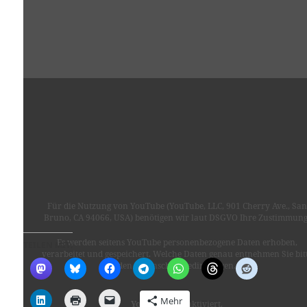
Für die Nutzung von YouTube (YouTube, LLC, 901 Cherry Ave., San
Bruno, CA 94066, USA) benötigen wir laut DSGVO Ihre Zustimmung
Es werden seitens YouTube personenbezogene Daten erhoben,
TEILEN MIT:
verarbeitet und gespeichert. Welche Daten genau entnehmen Sie bit
den Datenschutzbedingungen.
Mehr
Youtube
ist deaktiviert.