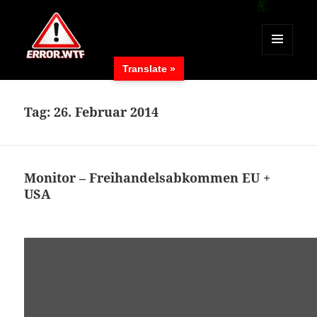
MENÜ
Translate »
UND
ERROR.WTF
WIDGETS
Tag:
26. Februar 2014
Monitor – Freihandelsabkommen EU +
USA