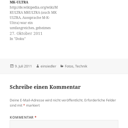
MK-ULTRA
http://de.wikipedia.org/wiki/M
KULTRA MKULTRA (auch MK
ULTRA, Aussprache M-K-
Ultra) war ein
umfangreiches, geheimes
Forschungsprogramm der
27. Oktober 2011
CIA über Möglichkeiten der
In "Doku"
Bewusstseinskontrolle. Es lief
von 1953 bis in die 1970er
Jahre im Kontext des Kalten
Kriegs. Ziel des Projekts war,
ein perfektes
Veröffentlicht
Autor
Kategorien
9. Juli 2011
einsiedler
Fotos
,
Technik
Wahrheitsserum für die
am
Verwendung im Verhör von
Sowjetspionen zu entwickeln
sowie die…
Schreibe einen Kommentar
Deine E-Mail-Adresse wird nicht veröffentlicht.
Erforderliche Felder
sind mit
*
markiert
KOMMENTAR
*