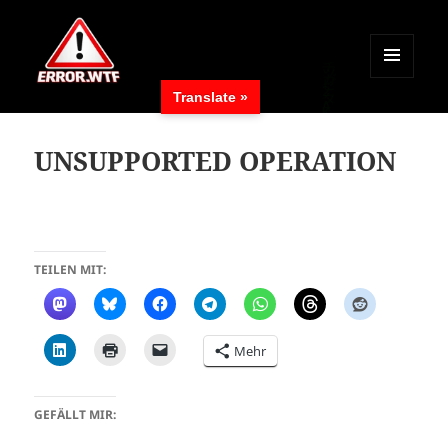
MENÜ
Translate »
UND
ERROR.WTF
WIDGETS
UNSUPPORTED OPERATION
TEILEN MIT:
Mehr
GEFÄLLT MIR: