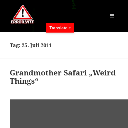
MENÜ
Translate »
UND
ERROR.WTF
WIDGETS
Tag:
25. Juli 2011
Grandmother Safari „Weird
Things“