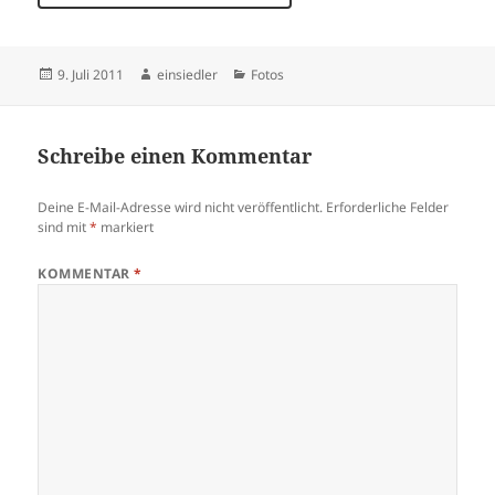
Veröffentlicht
Autor
Kategorien
9. Juli 2011
einsiedler
Fotos
am
Schreibe einen Kommentar
Deine E-Mail-Adresse wird nicht veröffentlicht.
Erforderliche Felder
sind mit
*
markiert
KOMMENTAR
*