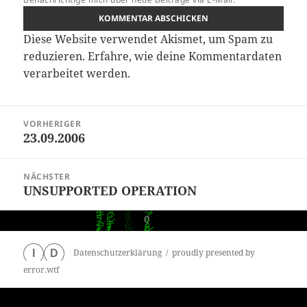
Diese Website verwendet Akismet, um Spam zu
reduzieren.
Erfahre, wie deine Kommentardaten
verarbeitet werden.
Beitragsnavigation
VORHERIGER
23.09.2006
Vorheriger
Beitrag:
NÄCHSTER
UNSUPPORTED OPERATION
Nächster
Beitrag:
Datenschutzerklärung
proudly presented by
I
D
error.wtf