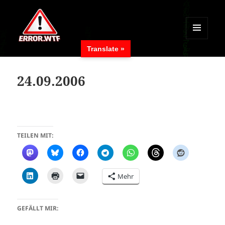
MENÜ
Translate »
UND
ERROR.WTF
WIDGETS
24.09.2006
TEILEN MIT:
Mehr
GEFÄLLT MIR: