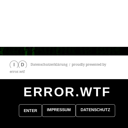
Datenschutzerklärung
proudly presented by
I
D
error.wtf
ERROR.WTF
0
particles
IMPRESSUM
DATENSCHUTZ
ENTER