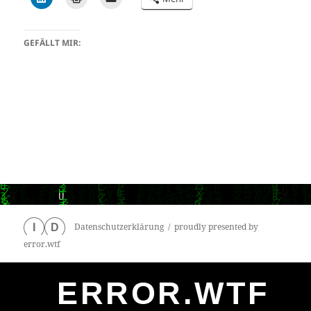
GEFÄLLT MIR:
Datenschutzerklärung
proudly presented by
I
D
error.wtf
ERROR.WTF
0
particles