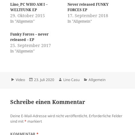
Lino_PC WHO AM I –
Never released FUNKY
WELTFUNK EP
FORCES EP
29. Oktober 2015
17. September 2018
In "Allgemein"
In "Allgemein"
Funky Forces – never
released – EP
25. September 2017
In "Allgemein"
Format
Veröffentlicht
Autor
Kategorien
Video
23. Juli 2020
Lino Casu
Allgemein
am
Schreibe einen Kommentar
Deine E-Mail-Adresse wird nicht veröffentlicht.
Erforderliche Felder
sind mit
*
markiert
KOMMENTAR
*