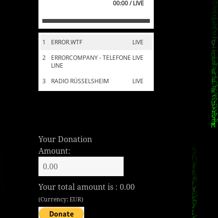
00:00 / LIVE
1
ERROR.WTF
LIVE
2
ERRORCOMPANY - TELEFONE
LIVE
LINE
3
RADIO RÜSSELSHEIM
LIVE
Your Donation
Amount:
Your total amount is :
0.00
(Currency: EUR)