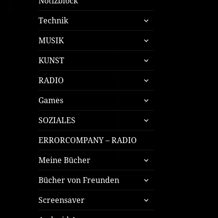
Notizblock
untermenü
Technik
öffnen
untermenü
MUSIK
öffnen
untermenü
KUNST
öffnen
untermenü
RADIO
öffnen
untermenü
Games
öffnen
untermenü
SOZIALES
öffnen
ERRORCOMPANY – RADIO
untermenü
Meine Bücher
öffnen
untermenü
Bücher von Freunden
öffnen
untermenü
Screensaver
öffnen