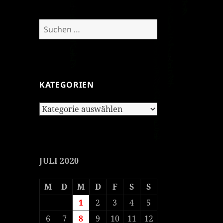
Suchen
nach:
KATEGORIEN
Kategorien
JULI 2020
M
D
M
D
F
S
S
1
2
3
4
5
6
7
8
9
10
11
12