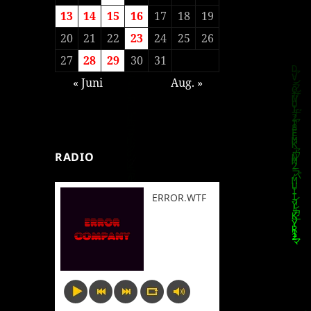
13
14
15
16
17
18
19
20
21
22
23
24
25
26
27
28
29
30
31
« Juni
Aug. »
RADIO
ERROR.WTF