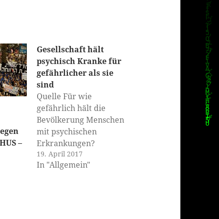
Gesellschaft hält
psychisch Kranke für
gefährlicher als sie
sind
Quelle Für wie
gefährlich hält die
Bevölkerung Menschen
gegen
mit psychischen
AHUS –
Erkrankungen?
19. April 2017
Wissenschaftler der
In "Allgemein"
Universität Basel und
der Universitären
Psychiatrischen
Kliniken Basel haben
untersucht, welche