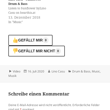
Drum & Bass
Listen to Sunflower byLino
Casu on hearthis.at
13. Dezember 2018
In "Music"
GEFÄLLT MIR
0
GEFÄLLT MIR NICHT
0
Format
Veröffentlicht
Autor
Kategorien
Video
16. Juli 2020
Lino Casu
Drum & Bass
,
Music
,
am
Musik
Schreibe einen Kommentar
Deine E-Mail-Adresse wird nicht veröffentlicht.
Erforderliche Felder
sind mit
*
markiert