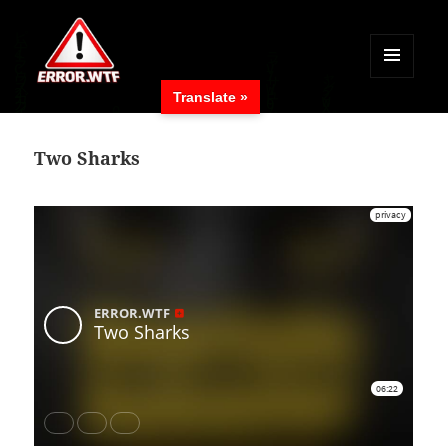
MENÜ
Translate »
UND
ERROR.WTF
WIDGETS
Two Sharks