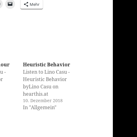
Mehr
iour
Heuristic Behavior
u -
Listen to Lino Casu -
or
Heuristic Behavior
byLino Casu on
hearthis.at
10. Dezember 2018
In "Allgemein"