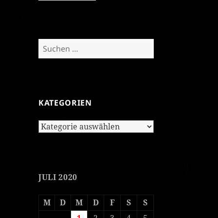
Suchen
nach:
KATEGORIEN
Kategorien
JULI 2020
M
D
M
D
F
S
S
1
2
3
4
5