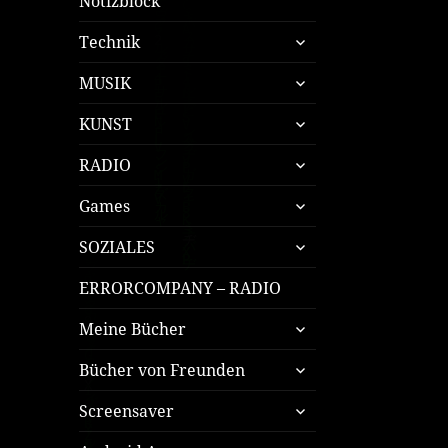
Notizblock
untermenü
Technik
öffnen
untermenü
MUSIK
öffnen
untermenü
KUNST
öffnen
untermenü
RADIO
öffnen
untermenü
Games
öffnen
untermenü
SOZIALES
öffnen
ERRORCOMPANY – RADIO
untermenü
Meine Bücher
öffnen
untermenü
Bücher von Freunden
öffnen
untermenü
Screensaver
öffnen