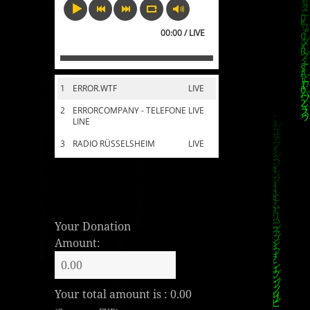
00:00 / LIVE
1
ERROR.WTF
LIVE
2
ERRORCOMPANY - TELEFONE
LIVE
LINE
3
RADIO RÜSSELSHEIM
LIVE
Your Donation
Amount:
Your total amount is :
0.00