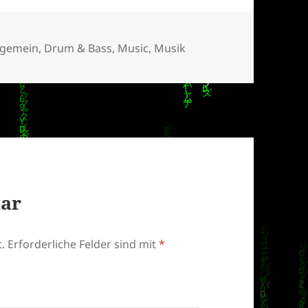
tegorien
lgemein
,
Drum & Bass
,
Music
,
Musik
tar
.
Erforderliche Felder sind mit
*