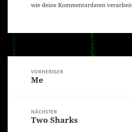
wie deine Kommentardaten verarbeit
Beitragsnavigation
VORHERIGER
Me
Vorheriger
Beitrag:
NÄCHSTER
Two Sharks
Nächster
Beitrag: