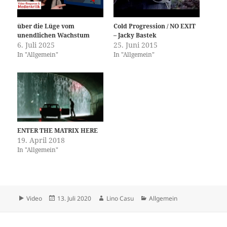
über die Lüge vom
Cold Progression / NO EXIT
unendlichen Wachstum
– Jacky Bastek
6. Juli 2025
25. Juni 2015
In "Allgemein"
In "Allgemein"
ENTER THE MATRIX HERE
19. April 2018
In "Allgemein"
Format
Veröffentlicht
Autor
Kategorien
Video
13. Juli 2020
Lino Casu
Allgemein
am