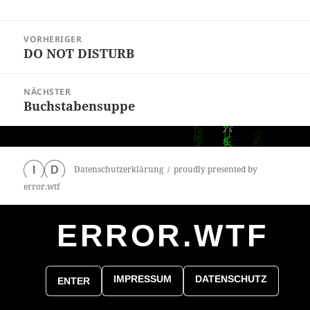
Beitragsnavigation
VORHERIGER
DO NOT DISTURB
Vorheriger
Beitrag:
NÄCHSTER
Buchstabensuppe
Nächster
Beitrag:
Datenschutzerklärung
proudly presented by
I
D
error.wtf
ERROR.WTF
0
particles
IMPRESSUM
DATENSCHUTZ
ENTER