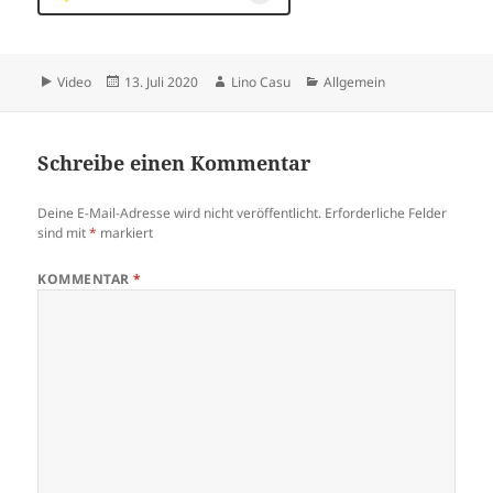
Format
Veröffentlicht
Autor
Kategorien
Video
13. Juli 2020
Lino Casu
Allgemein
am
Schreibe einen Kommentar
Deine E-Mail-Adresse wird nicht veröffentlicht.
Erforderliche Felder
sind mit
*
markiert
KOMMENTAR
*