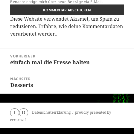
Benachrichtige mich über neue Beiträge via E-Mail.
Diese Website verwendet Akismet, um Spam zu
reduzieren.
Erfahre, wie deine Kommentardaten
verarbeitet werden.
Beitragsnavigation
VORHERIGER
einfach mal die Fresse halten
Vorheriger
Beitrag:
NÄCHSTER
Desserts
Nächster
Beitrag:
Datenschutzerklärung
proudly presented by
I
D
error.wtf