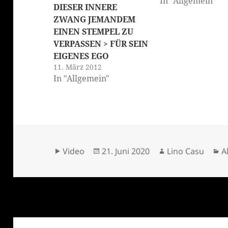
In "Allgemein"
DIESER INNERE
ZWANG JEMANDEM
EINEN STEMPEL ZU
VERPASSEN > FÜR SEIN
EIGENES EGO
11. März 2012
In "Allgemein"
Format
Veröffentlicht
Autor
K
Video
21. Juni 2020
Lino Casu
A
am