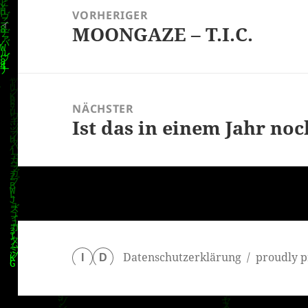
VORHERIGER
MOONGAZE – T.I.C.
Vorheriger
Beitrag:
NÄCHSTER
Ist das in einem Jahr noc
Nächster
Beitrag:
Datenschutzerklärung
proudly p
I
D