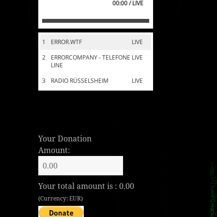
00:00 / LIVE
1
ERROR.WTF
LIVE
2
ERRORCOMPANY - TELEFONE
LIVE
LINE
3
RADIO RÜSSELSHEIM
LIVE
Your Donation
Amount:
Your total amount is :
0.00
(Currency: EUR)