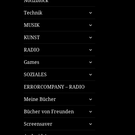
Notizblock
untermenü
Technik
öffnen
untermenü
MUSIK
öffnen
untermenü
KUNST
öffnen
untermenü
RADIO
öffnen
untermenü
Games
öffnen
untermenü
SOZIALES
öffnen
ERRORCOMPANY – RADIO
untermenü
Meine Bücher
öffnen
untermenü
Bücher von Freunden
öffnen
untermenü
Screensaver
öffnen