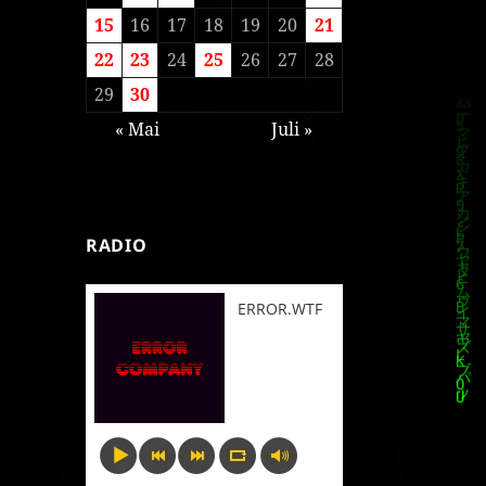
15
16
17
18
19
20
21
22
23
24
25
26
27
28
29
30
« Mai
Juli »
RADIO
ERROR.WTF