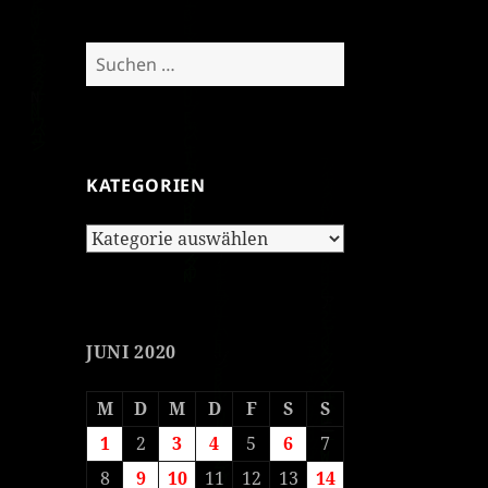
Suchen
nach:
KATEGORIEN
Kategorien
JUNI 2020
M
D
M
D
F
S
S
1
2
3
4
5
6
7
8
9
10
11
12
13
14