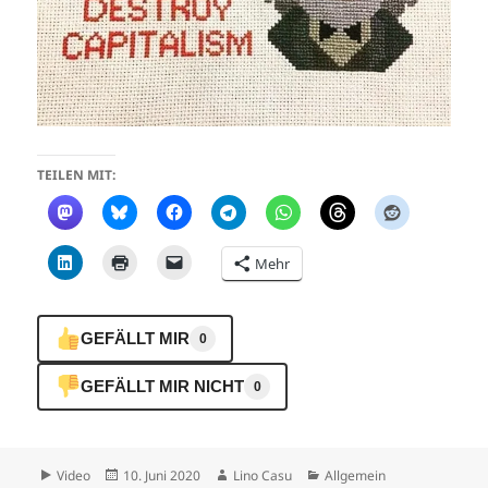
TEILEN MIT:
Mehr
GEFÄLLT MIR
0
GEFÄLLT MIR NICHT
0
Format
Veröffentlicht
Autor
Kategorien
Video
10. Juni 2020
Lino Casu
Allgemein