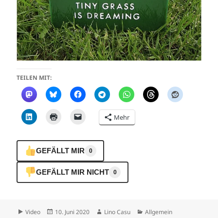
TEILEN MIT:
Mehr
GEFÄLLT MIR
0
GEFÄLLT MIR NICHT
0
Format
Veröffentlicht
Autor
Kategorien
Video
10. Juni 2020
Lino Casu
Allgemein