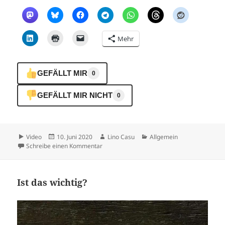
Mehr
GEFÄLLT MIR
0
GEFÄLLT MIR NICHT
0
Format
Veröffentlicht
Autor
Kategorien
Video
10. Juni 2020
Lino Casu
Allgemein
am
zu Nix
Schreibe einen Kommentar
Ist das wichtig?