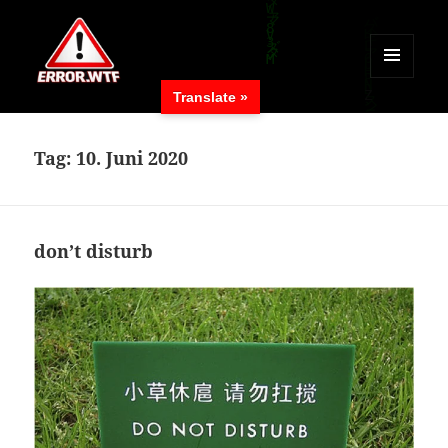
MENÜ
Translate »
UND
ERROR.WTF
WIDGETS
Tag:
10. Juni 2020
don’t disturb