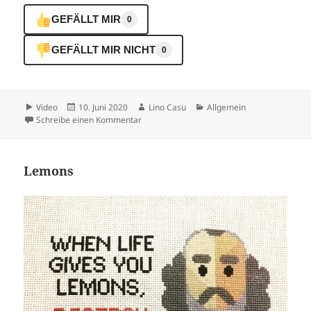
GEFÄLLT MIR
0
GEFÄLLT MIR NICHT
0
Format
Veröffentlicht
Autor
Kategorien
Video
10. Juni 2020
Lino Casu
Allgemein
am
zu Ist das wichtig?
Schreibe einen Kommentar
Lemons