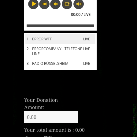
00:00 / LIVE
1
ERROR.WTF
LIVE
2
ERRORCOMPANY - TELEFONE
LIVE
LINE
3
RADIO RÜSSELSHEIM
LIVE
Your Donation
Amount:
Your total amount is :
0.00