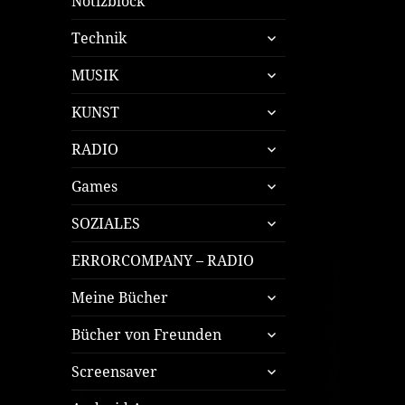
Notizblock
untermenü
Technik
öffnen
untermenü
MUSIK
öffnen
untermenü
KUNST
öffnen
untermenü
RADIO
öffnen
untermenü
Games
öffnen
untermenü
SOZIALES
öffnen
ERRORCOMPANY – RADIO
untermenü
Meine Bücher
öffnen
untermenü
Bücher von Freunden
öffnen
untermenü
Screensaver
öffnen