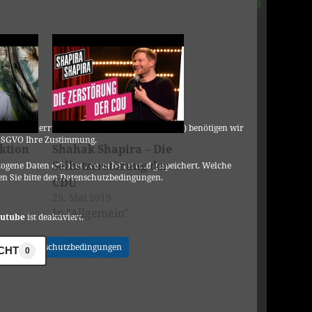
C, 901 Cherry Ave., San Bruno, CA 94066, USA) benötigen wir
DSGVO Ihre Zustimmung.
uktion
Shahak Shapira – Die
Selbstzerstörung der
ogene Daten erhoben, verarbeitet und gespeichert. Welche
n Sie bitte den Datenschutzbedingungen.
CDU
29. Mai 2019
In "Allgemein"
utube
ist deaktiviert.
Datenschutzbedingungen
ICHT
0