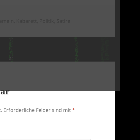
egorien
gemein
,
Kabarett
,
Politik
,
Satire
tar
.
Erforderliche Felder sind mit
*