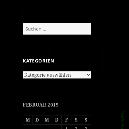
Suchen
nach:
KATEGORIEN
Kategorien
FEBRUAR 2019
M
D
M
D
F
S
S
1
2
3