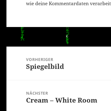
wie deine Kommentardaten verarbeit
Beitragsnavigation
VORHERIGER
Spiegelbild
Vorheriger
Beitrag:
NÄCHSTER
Cream – White Room
Nächster
Beitrag: