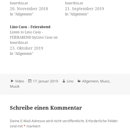
hearthis.at
hearthis.at
20. November 2018
21. September 2019
In "Allgemein"
In "Allgemein"
Lino Casu – Feierabend
Listen to Lino Casu -
FEIERABEND byLino Casu on
hearthis.at
23. Oktober 2019
In "Allgemein"
Format
Veröffentlicht
Autor
Kategorien
Video
17. Januar 2019
Lino
Allgemein
,
Music
,
am
Musik
Schreibe einen Kommentar
Deine E-Mail-Adresse wird nicht veröffentlicht.
Erforderliche Felder
sind mit
*
markiert