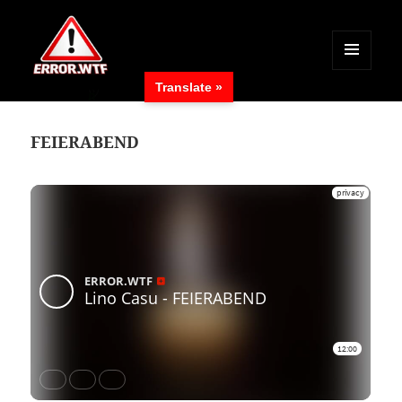
MENÜ
Translate »
UND
ERROR.WTF
WIDGETS
FEIERABEND