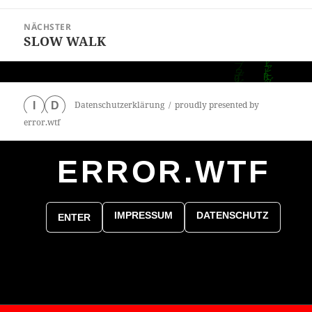
Beitrag:
NÄCHSTER
SLOW WALK
Nächster
Beitrag:
Datenschutzerklärung
proudly presented by
I
D
error.wtf
ERROR.WTF
0
particles
IMPRESSUM
DATENSCHUTZ
ENTER