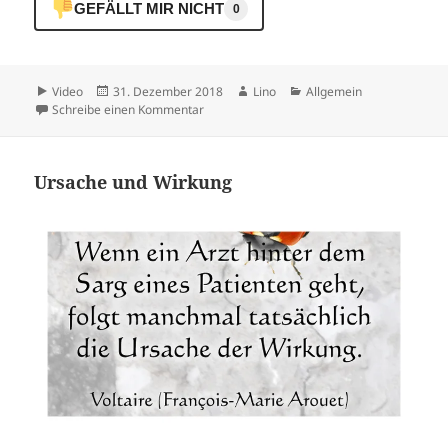
GEFÄLLT MIR NICHT
0
Format
Veröffentlicht
Autor
Kategorien
Video
31. Dezember 2018
Lino
Allgemein
am
zu es kann nur besser werden
Schreibe einen Kommentar
Ursache und Wirkung