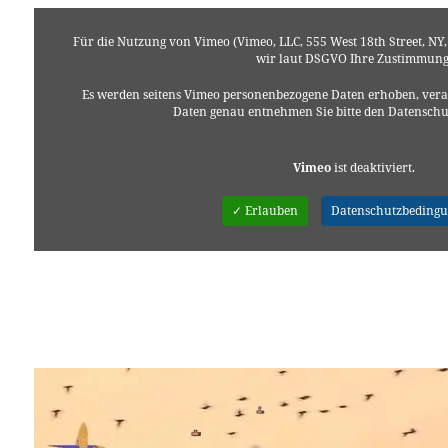
Für die Nutzung von Vimeo (Vimeo, LLC, 555 West 18th Street, NY
wir laut DSGVO Ihre Zustimmung
Es werden seitens Vimeo personenbezogene Daten erhoben, verar
Daten genau entnehmen Sie bitte den Datensch
Vimeo
ist deaktiviert.
✓ Erlauben
Datenschutzbeding
All Creatures Welcome – official version
(SUBs:dt/engl)
from
Sandra Trostel
on
Vimeo
.