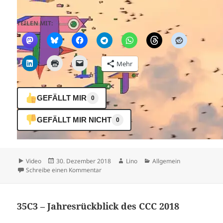
TEILEN MIT:
Mehr
GEFÄLLT MIR
0
GEFÄLLT MIR NICHT
0
Format
Veröffentlicht
Autor
Kategorien
Video
30. Dezember 2018
Lino
Allgemein
am
zu All Creatures are welcome
Schreibe einen Kommentar
35C3 – Jahresrückblick des CCC 2018