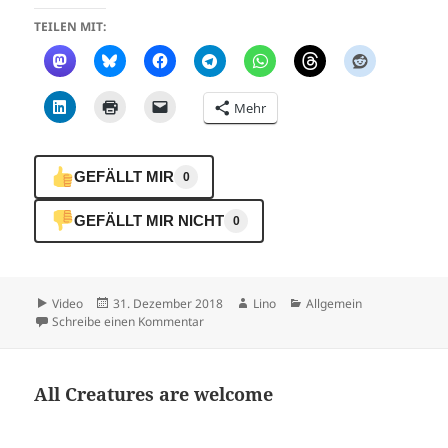
TEILEN MIT:
Mehr
GEFÄLLT MIR
0
GEFÄLLT MIR NICHT
0
Format
Veröffentlicht
Autor
Kategorien
Video
31. Dezember 2018
Lino
Allgemein
am
zu Ursache und Wirkung
Schreibe einen Kommentar
All Creatures are welcome