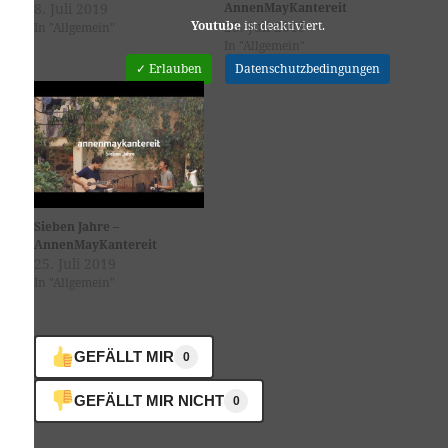
8. Juli 2019
AnnenMayKantereit
25. Juli 2019
Youtube
ist deaktiviert.
In "Allgemein"
In "Allgemein"
✓ Erlauben
Datenschutzbedingungen
Sieben Jahre –
AnnenMayKantereit
25. Juli 2019
In "Allgemein"
GEFÄLLT MIR
0
GEFÄLLT MIR NICHT
0