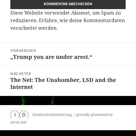
Diese Website verwendet Akismet, um Spam zu
reduzieren.
Erfahre, wie deine Kommentardaten
verarbeitet werden.
Beitragsnavigation
VORHERIGER
„Trump you are under arest.“
Vorheriger
Beitrag:
NÄCHSTER
The Net: The Unabomber, LSD and the
Nächster
Internet
Beitrag:
Datenschutzerklärung
proudly presented by
I
D
error.wtf