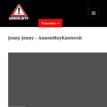
MENÜ
Translate »
UND
ERROR.WTF
WIDGETS
Jenny Jenny – AnnenMayKantereit