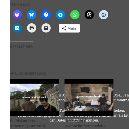
TEILEN MIT:
Mehr
GEFÄLLT MIR:
ÄHNLICHE BEITRÄGE
Für die Nutzung von YouTube (YouTube, LLC, 901 Cherry Ave., San
Bruno, CA 94066, USA) benötigen wir laut DSGVO Ihre Zustimmung
Es werden seitens YouTube personenbezogene Daten erhoben,
verarbeitet und gespeichert. Welche Daten genau entnehmen Sie bit
den Datenschutzbedingungen.
Du bist anders –
Nur wegen dir
AnnenMayKantereit
(Wohnzimmer Session) –