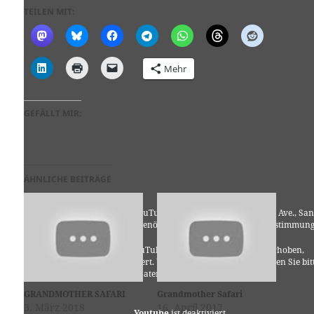
TEILEN MIT:
Mehr
GEFÄLLT MIR:
ÄHNLICHE BEITRÄGE
Für die Nutzung von YouTube (YouTube, LLC, 901 Cherry Ave., San
Bruno, CA 94066, USA) benötigen wir laut DSGVO Ihre Zustimmung
Es werden seitens YouTube personenbezogene Daten erhoben,
verarbeitet und gespeichert. Welche Daten genau entnehmen Sie bit
den Datenschutzbedingungen.
GRANDMOTHER SAFARI
Grandmother Safari
3. März 2018
16. April 2017
Youtube
ist deaktiviert.