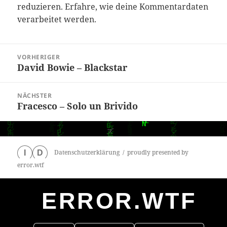
reduzieren.
Erfahre, wie deine Kommentardaten
verarbeitet werden.
Beitragsnavigation
VORHERIGER
David Bowie – Blackstar
Vorheriger
Beitrag:
NÄCHSTER
Fracesco – Solo un Brivido
Nächster
Beitrag:
Datenschutzerklärung
proudly presented by
I
D
error.wtf
ERROR.WTF
0
particles