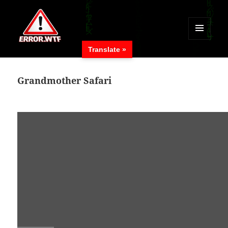
MENÜ
Translate »
UND
ERROR.WTF
WIDGETS
Grandmother Safari