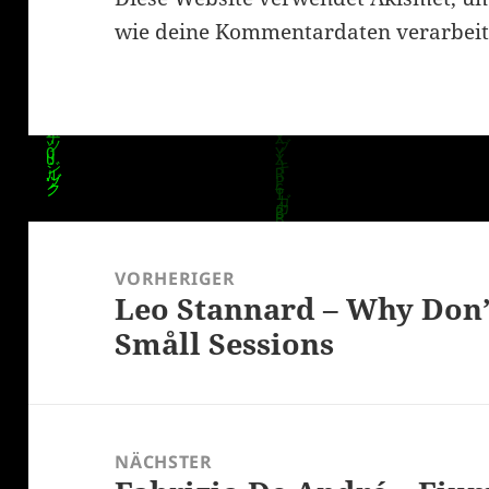
wie deine Kommentardaten verarbeit
Beitragsnavigation
VORHERIGER
Leo Stannard – Why Don’t
Vorheriger
Småll Sessions
Beitrag:
NÄCHSTER