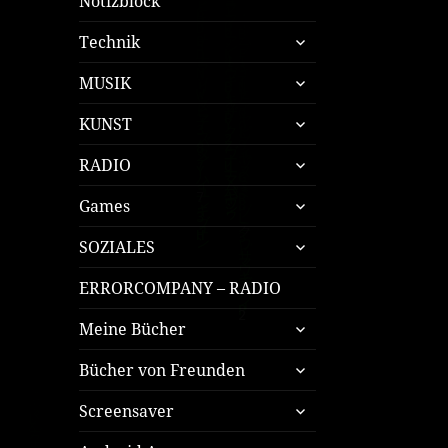
Notizblock
untermenü
Technik
öffnen
untermenü
MUSIK
öffnen
untermenü
KUNST
öffnen
untermenü
RADIO
öffnen
untermenü
Games
öffnen
untermenü
SOZIALES
öffnen
ERRORCOMPANY – RADIO
untermenü
Meine Bücher
öffnen
untermenü
Bücher von Freunden
öffnen
untermenü
Screensaver
öffnen