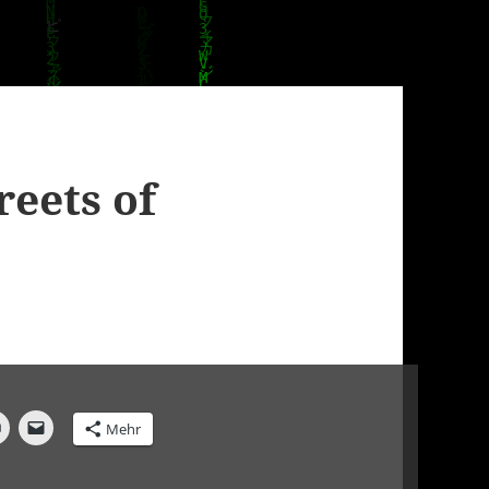
reets of
Mehr