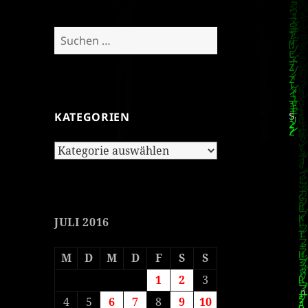
Suchen
nach:
KATEGORIEN
Kategorien
JULI 2016
M
D
M
D
F
S
S
1
2
3
4
5
6
7
8
9
10