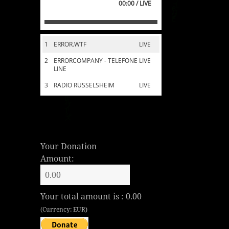
00:00 / LIVE
1
ERROR.WTF
LIVE
2
ERRORCOMPANY - TELEFONE
LIVE
LINE
3
RADIO RÜSSELSHEIM
LIVE
Your Donation
Amount:
Your total amount is :
0.00
(Currency: EUR)