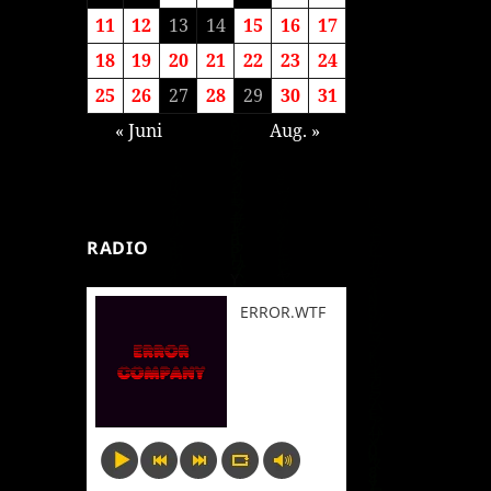
11
12
13
14
15
16
17
18
19
20
21
22
23
24
25
26
27
28
29
30
31
« Juni
Aug. »
RADIO
ERROR.WTF