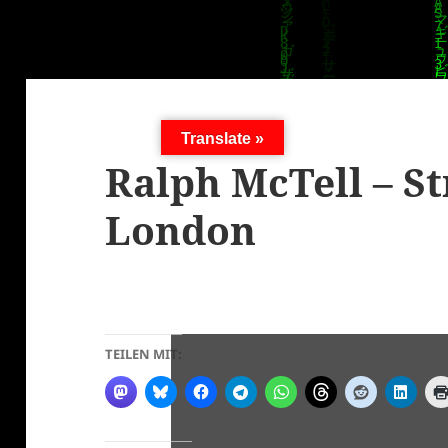
Translate »
Ralph McTell – St
London
TEILEN MIT: