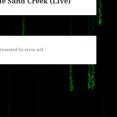
me Sand Creek (Live)
resented by error.wtf