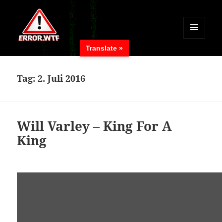
MENÜ
Translate »
UND
ERROR.WTF
WIDGETS
Tag:
2. Juli 2016
Will Varley – King For A
King