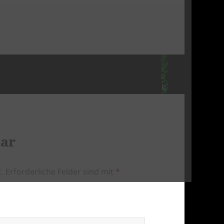
???????????????????????
???????????????????????
???????????????????????
???????????????????????
???????????????????????
???????????????????????
???????????????????????
???????????????????????
???????????????????????
???????????????????????
???????????????????????
???????????????????????
tar
???????????????????????
????????????????
.
Erforderliche Felder sind mit
*