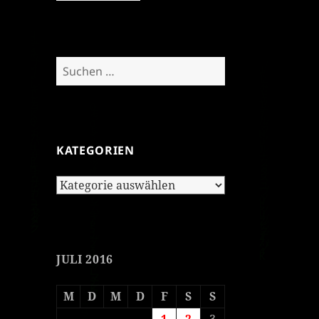
Suchen
nach:
KATEGORIEN
Kategorien
JULI 2016
M
D
M
D
F
S
S
1
2
3