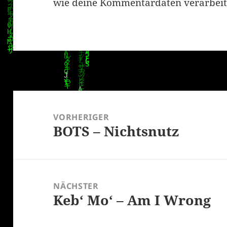
wie deine Kommentardaten verarbeit
Beitragsnavigation
VORHERIGER
BOTS – Nichtsnutz
Vorheriger
Beitrag:
NÄCHSTER
Keb‘ Mo‘ – Am I Wrong
Nächster
Beitrag: