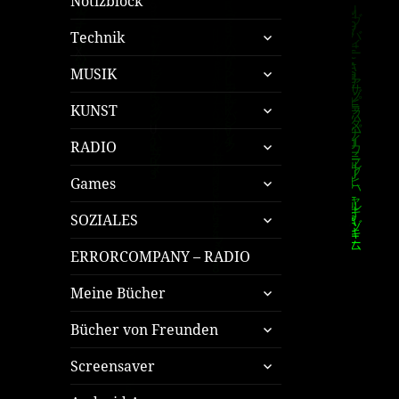
Notizblock
untermenü
Technik
öffnen
untermenü
MUSIK
öffnen
untermenü
KUNST
öffnen
untermenü
RADIO
öffnen
untermenü
Games
öffnen
untermenü
SOZIALES
öffnen
ERRORCOMPANY – RADIO
untermenü
Meine Bücher
öffnen
untermenü
Bücher von Freunden
öffnen
untermenü
Screensaver
öffnen