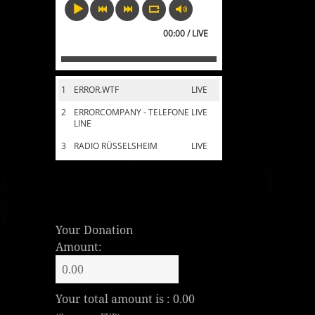
00:00 / LIVE
1
ERROR.WTF
LIVE
2
ERRORCOMPANY - TELEFONE
LIVE
LINE
3
RADIO RÜSSELSHEIM
LIVE
Your Donation
Amount:
Your total amount is :
0.00