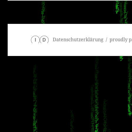
Datenschutzerklärung
proudly p
I
D