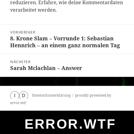
reduzieren.
Erfahre, wie deine Kommentardaten
verarbeitet werden.
Beitragsnavigation
VORHERIGER
8. Krone Slam – Vorrunde 1: Sebastian
Vorheriger
Hennrich – an einem ganz normalen Tag
Beitrag:
NÄCHSTER
Sarah Mclachlan – Answer
Nächster
Beitrag:
Datenschutzerklärung
proudly presented by
I
D
error.wtf
ERROR.WTF
0
particles