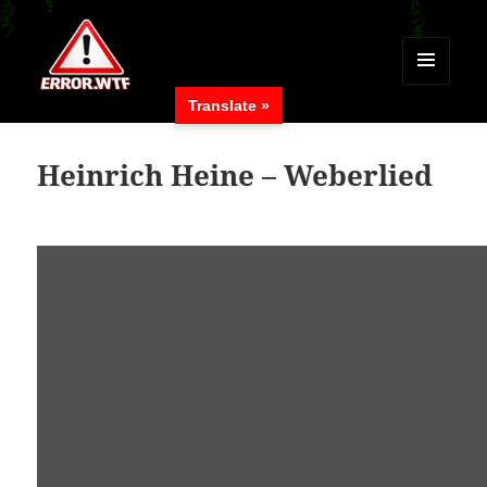
MENÜ
Translate »
UND
ERROR.WTF
WIDGETS
Heinrich Heine – Weberlied