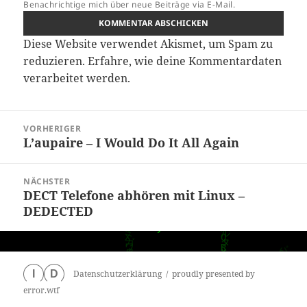
Benachrichtige mich über neue Beiträge via E-Mail.
Diese Website verwendet Akismet, um Spam zu
reduzieren.
Erfahre, wie deine Kommentardaten
verarbeitet werden.
Beitragsnavigation
VORHERIGER
L’aupaire – I Would Do It All Again
Vorheriger
Beitrag:
NÄCHSTER
DECT Telefone abhören mit Linux –
Nächster
DEDECTED
Beitrag:
Datenschutzerklärung
proudly presented by
I
D
error.wtf