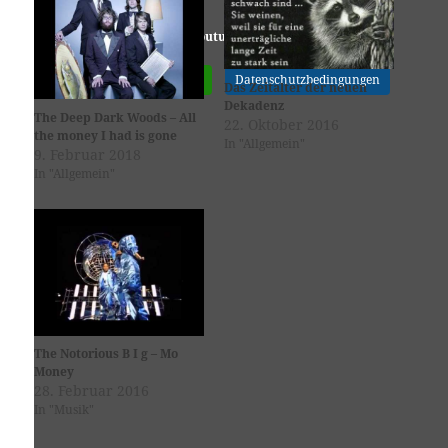
Youtube
ist deaktiviert.
✓ Erlauben
Datenschutzbedingungen
Das Zeitalter der neuen
Dekadenz
The Deep Dark Woods – All
22. Oktober 2016
the money I had is gone
In "Allgemein"
9. Februar 2018
In "Allgemein"
The Notorious B I g – Mo
Money
28. Februar 2016
In "Musik"