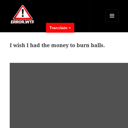
MENÜ
Translate »
UND
ERROR.WTF
WIDGETS
I wish I had the money to burn balls.