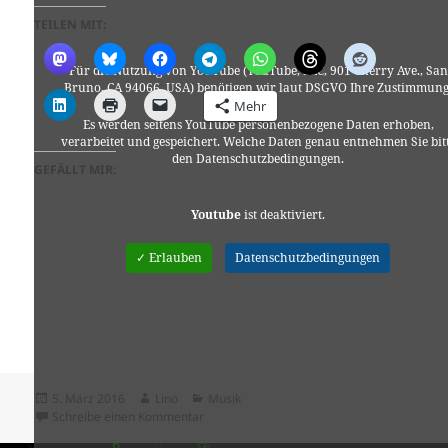
TEILEN MIT:
Für die Nutzung von YouTube (YouTube, LLC, 901 Cherry Ave., San
Bruno, CA 94066, USA) benötigen wir laut DSGVO Ihre Zustimmung
Mehr
Es werden seitens YouTube personenbezogene Daten erhoben,
verarbeitet und gespeichert. Welche Daten genau entnehmen Sie bit
den Datenschutzbedingungen.
GEFÄLLT MIR:
Youtube
ist deaktiviert.
✓ Erlauben
Datenschutzbedingungen
Veröffentlicht
Autor
Kategorien
5. März 2016
Lino
Musik
am
zu L’aupaire – The River
Schreibe einen Kommentar