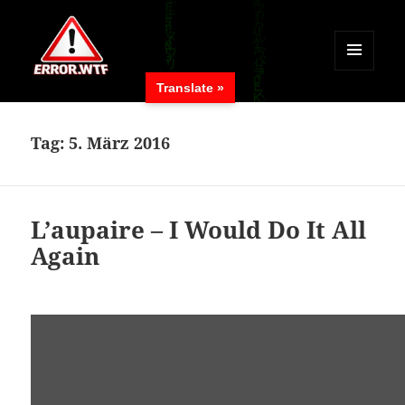
MENÜ
Translate »
UND
ERROR.WTF
WIDGETS
Tag:
5. März 2016
L’aupaire – I Would Do It All
Again