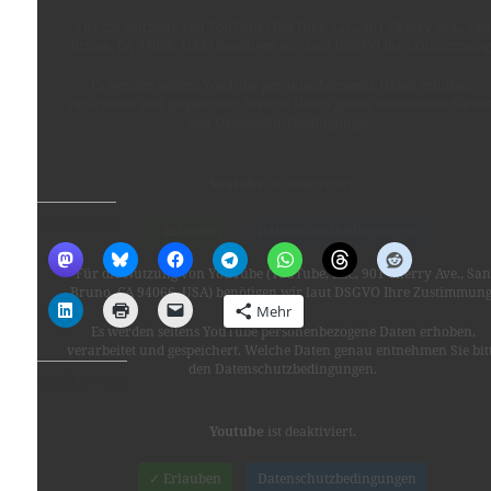
Für die Nutzung von YouTube (YouTube, LLC, 901 Cherry Ave., San
Bruno, CA 94066, USA) benötigen wir laut DSGVO Ihre Zustimmung
Es werden seitens YouTube personenbezogene Daten erhoben,
verarbeitet und gespeichert. Welche Daten genau entnehmen Sie bit
den Datenschutzbedingungen.
Youtube
ist deaktiviert.
TEILEN MIT:
✓ Erlauben
Datenschutzbedingungen
Für die Nutzung von YouTube (YouTube, LLC, 901 Cherry Ave., San
Bruno, CA 94066, USA) benötigen wir laut DSGVO Ihre Zustimmung
Mehr
Es werden seitens YouTube personenbezogene Daten erhoben,
verarbeitet und gespeichert. Welche Daten genau entnehmen Sie bit
den Datenschutzbedingungen.
GEFÄLLT MIR:
Youtube
ist deaktiviert.
✓ Erlauben
Datenschutzbedingungen