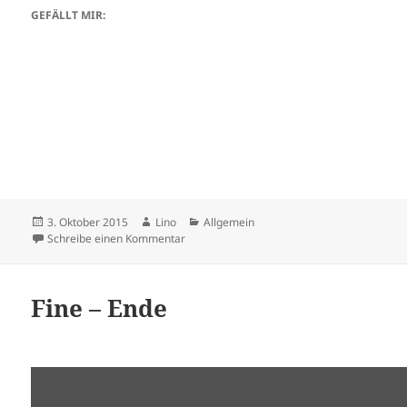
GEFÄLLT MIR:
Veröffentlicht
Autor
Kategorien
3. Oktober 2015
Lino
Allgemein
am
zu oO0om
Schreibe einen Kommentar
Fine – Ende