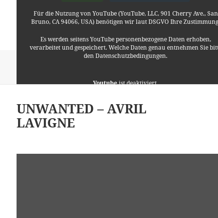
Für die Nutzung von YouTube (YouTube, LLC, 901 Cherry Ave., San
Bruno, CA 94066, USA) benötigen wir laut DSGVO Ihre Zustimmung
Es werden seitens YouTube personenbezogene Daten erhoben,
verarbeitet und gespeichert. Welche Daten genau entnehmen Sie bit
den Datenschutzbedingungen.
Veröffentlicht
Autor
Kategorien
1. Oktober 2015
Lino
Allgemein
am
zu Fine – Ende
Schreibe einen Kommentar
Youtube
ist deaktiviert.
UNWANTED – AVRIL
✓ Erlauben
Datenschutzbedingungen
LAVIGNE