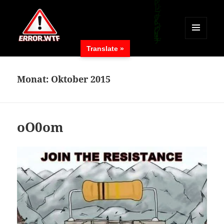
MENÜ
Translate »
UND
ERROR.WTF
WIDGETS
Monat:
Oktober 2015
oO0om