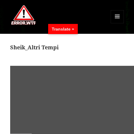
MENÜ
Translate »
UND
ERROR.WTF
WIDGETS
Sheik_Altri Tempi