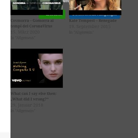
Youtube
ist deaktiviert.
✓ Erlauben
Datenschutzbedingungen
Covmorra – Gomorra ai
Kate Tempest – Renegade
tempi del CoronaVirus
19. September 2015
15. März 2020
In "Allgemein"
In "Allgemein"
What can I say else then:
„What did I wrong?“
29. Januar 2018
In "Allgemein"