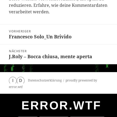
reduzieren.
Erfahre, wie deine Kommentardaten
verarbeitet werden.
Beitragsnavigation
VORHERIGER
Francesco Solo_Un Brivido
Vorheriger
Beitrag:
NÄCHSTER
J.Roly – Bocca chiusa, mente aperta
Nächster
Beitrag:
Datenschutzerklärung
proudly presented by
I
D
error.wtf
ERROR.WTF
0
particles