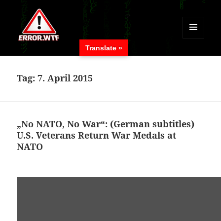
MENÜ
Translate »
UND
ERROR.WTF
WIDGETS
Tag:
7. April 2015
„No NATO, No War“: (German subtitles)
U.S. Veterans Return War Medals at
NATO