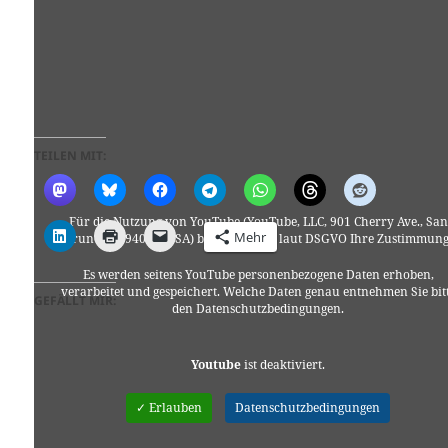
TEILEN MIT:
Für die Nutzung von YouTube (YouTube, LLC, 901 Cherry Ave., San
Mehr
Bruno, CA 94066, USA) benötigen wir laut DSGVO Ihre Zustimmung
Es werden seitens YouTube personenbezogene Daten erhoben,
verarbeitet und gespeichert. Welche Daten genau entnehmen Sie bit
GEFÄLLT MIR:
den Datenschutzbedingungen.
Youtube
ist deaktiviert.
✓ Erlauben
Datenschutzbedingungen