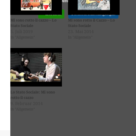
Youtube
ist deaktiviert.
✓ Erlauben
Datenschutzbedingungen
Mi sono rotto il cazzo – Lo
Mi sono rotto il Cazzo – Lo
Stato Sociale
Stato Sociale
5. Juli 2019
23. Mai 2014
In "Allgemein"
In "Allgemein"
Lo Stato Sociale: Mi sono
rotto il cazzo
9. Februar 2014
In "Allgemein"