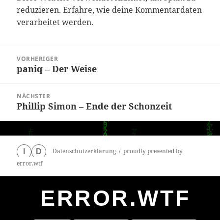
reduzieren.
Erfahre, wie deine Kommentardaten
verarbeitet werden.
Beitragsnavigation
VORHERIGER
paniq – Der Weise
Vorheriger
Beitrag:
NÄCHSTER
Phillip Simon – Ende der Schonzeit
Nächster
Beitrag:
Datenschutzerklärung
proudly presented by
I
D
error.wtf
ERROR.WTF
0
particles