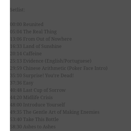
Setlist:
00:00 Reunited
05:04 The Real Thing
13:06 From Out of Nowhere
16:33 Land of Sunshine
20:14 Caffeine
25:13 Evidence (English/Portuguese)
29:59 Chinese Arithmetic (Poker Face Intro)
35:10 Surprise! You’re Dead!
37:36 Easy
40:48 Last Cup of Sorrow
44:20 Midlife Crisis
48:00 Introduce Yourself
49:35 The Gentle Art of Making Enemies
53:40 Take This Bottle
58:30 Ashes to Ashes