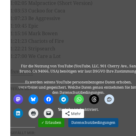
1:02:05 Malpractice (Short Version)
1:03:53 Cuckoo for Caca
1:07:23 Be Aggressive
1:10:45 Epic
1:15:16 Mark Bowen
1:21:23 Chariots of Fire
1:22:21 Stripsearch
1:27:00 We Care a Lot
Für die Nutzung von YouTube (YouTube, LLC, 901 Cherry Ave., San
fnm4ever
Bruno, CA 94066, USA) benötigen wir laut DSGVO Ihre Zustimmung
Es werden seitens YouTube personenbezogene Daten erhoben,
verarbeitet und gespeichert. Welche Daten genau entnehmen Sie bit
TEILEN MIT:
den Datenschutzbedingungen.
Youtube
ist deaktiviert.
Mehr
✓ Erlauben
Datenschutzbedingungen
GEFÄLLT MIR: