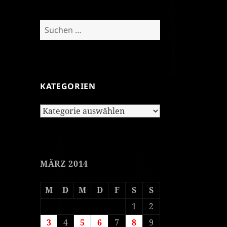
Suchen
nach:
KATEGORIEN
Kategorien
MÄRZ 2014
M
D
M
D
F
S
S
1
2
3
4
5
6
7
8
9