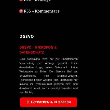
RSS – Kommentare
DGSVO
DGSVO - MIKROFON &
DATENSCHUTZ
Dein Audiosignal wird nur zur unmittelbaren
Verarbeitung der Anfrage genutzt. Keine
dauerhaften Logs, keine Datenbank, keine
Weitergabe an Dritte. Der Service läuft als
Systemdienst; kein Terminal-Logging.
Technische Fehler werden (falls überhaupt) nur
minimal im Systemjournal gehalten bzw. sind
deaktiviert. Inhalte werden nicht protokolliert und
sind flüchtig.
AKTIVIEREN & FREIGEBEN