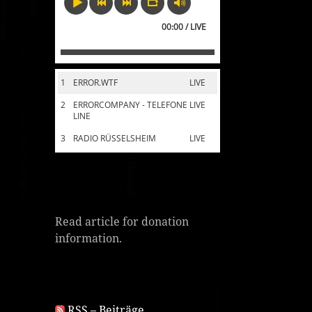
00:00 / LIVE
1
ERROR.WTF
LIVE
2
ERRORCOMPANY - TELEFONE
LIVE
LINE
3
RADIO RÜSSELSHEIM
LIVE
Read article for donation
information.
RSS – Beiträge