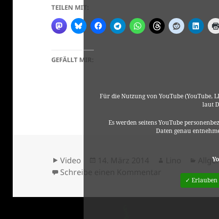
TEILEN MIT:
GEFÄLLT MIR:
Für die Nutzung von YouTube (YouTube, LL
laut 
Es werden seitens YouTube personenbez
Daten genau entnehme
Format
Veröffentlicht
Autor
Kateg
Yo
Video
14. März 2014
Lino
Allge
am
zu Metalheadz 
Schreibe einen Kommentar
✓ Erlauben