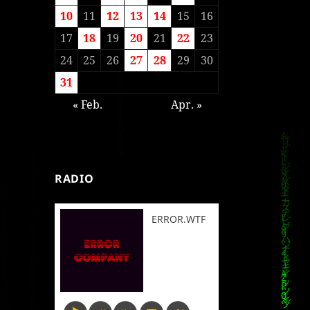
10
11
12
13
14
15
16
17
18
19
20
21
22
23
24
25
26
27
28
29
30
31
« Feb.
Apr. »
RADIO
ERROR.WTF