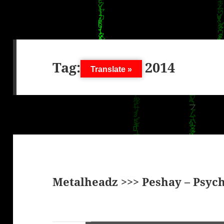
Tag:
14. März 2014
Translate »
Metalheadz >>> Peshay – Psych