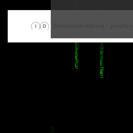
Datenschutzerklärung
proudly p
I
D
klärung