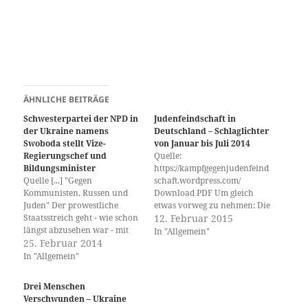
ÄHNLICHE BEITRÄGE
Schwesterpartei der NPD in
Judenfeindschaft in
der Ukraine namens
Deutschland – Schlaglichter
Swoboda stellt Vize-
von Januar bis Juli 2014
Regierungschef und
Quelle:
Bildungsminister
https://kampfgegenjudenfeind
Quelle [...] "Gegen
schaft.wordpress.com/
Kommunisten, Russen und
Download PDF Um gleich
Juden" Der prowestliche
etwas vorweg zu nehmen: Die
Staatsstreich geht - wie schon
Seite
12. Februar 2015
längst abzusehen war - mit
http://kampfgegenmuslimfein
In "Allgemein"
einer weiteren Stärkung
25. Februar 2014
dschaft.wordpress.com ist
faschistischer Kräfte und
AUCH im enstehen. ...
In "Allgemein"
einer Steigerung
http://www.netz-gegen-
faschistischer Gewalt in der
nazis.de/ hat vor kurzem eine
Drei Menschen
Ukraine einher. So hat laut
Liste Ende 2014, wie die
Verschwunden – Ukraine
Berichten ein Funktionär der
Quelle, herausgegeben.