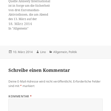
Quelle Amnesty International
"Swoboda"-Partei am
Todesopfer rechtsextremer
ist in Sorge um die Sicherheit
Wochenende das Amt des
und rassistscher Gewalt seit
von drei Euromaidan-
Generalstaatsanwalts
1990 und Rechtextreme
AktivistInnen, die am Abend
übernommen. Der "Rechte…
Gewalt Dezember 2014 ...
des 13. März auf der
[...]In den letzten Monaten
Halbinsel Krim
18. März 2014
gab es eine…
verschwunden sind. Oleksiy
In "Allgemein"
Gritsenko, Natalya
Lukyanchenko und Sergiy
Suprun haben sich seit 23
Uhr am 13. März weder bei
FreundInnen noch bei ihren
Veröffentlicht
Autor
Kategorien
10. März 2014
Lino
Allgemein
,
Politik
Familien gemeldet. Der Vater
am
von…
Schreibe einen Kommentar
Deine E-Mail-Adresse wird nicht veröffentlicht.
Erforderliche Felder
sind mit
*
markiert
KOMMENTAR
*