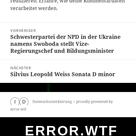
reduzieren.
Erfahre, wie deine Kommentardaten
verarbeitet werden.
Beitragsnavigation
VORHERIGER
Schwesterpartei der NPD in der Ukraine
Vorheriger
namens Swoboda stellt Vize-
Beitrag:
Regierungschef und Bildungsminister
NÄCHSTER
Silvius Leopold Weiss Sonata D minor
Nächster
Beitrag:
Datenschutzerklärung
proudly presented by
I
D
error.wtf
ERROR.WTF
0
particles