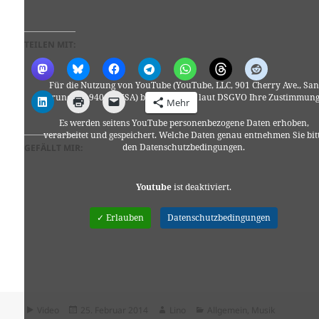
TEILEN MIT:
Für die Nutzung von YouTube (YouTube, LLC, 901 Cherry Ave., San
Bruno, CA 94066, USA) benötigen wir laut DSGVO Ihre Zustimmung
Mehr
Es werden seitens YouTube personenbezogene Daten erhoben,
verarbeitet und gespeichert. Welche Daten genau entnehmen Sie bit
den Datenschutzbedingungen.
GEFÄLLT MIR:
Youtube
ist deaktiviert.
✓ Erlauben
Datenschutzbedingungen
Format
Veröffentlicht
Autor
Kategorien
Video
25. Februar 2014
Lino
Allgemein
,
Musik