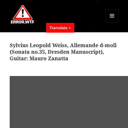
MENÜ
Translate »
UND
ERROR.WTF
WIDGETS
Sylvius Leopold Weiss, Allemande d-moll
(Sonata no.35, Dresden Manuscript),
Guitar: Mauro Zanatta