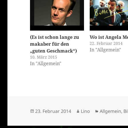
(Es ist schon lange zu
Wo ist Angela M
22. Februar 2014
makaber für den
In "Allgemein"
„guten Geschmack“)
10. März 2015
In "Allgemein"
klärung
Veröffentlicht
Autor
Kategorien
23. Februar 2014
Lino
Allgemein
,
B
am