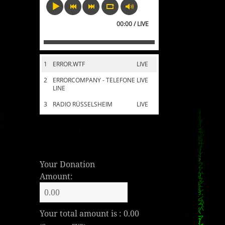
00:00 / LIVE
1
ERROR.WTF
LIVE
2
ERRORCOMPANY - TELEFONE
LIVE
LINE
3
RADIO RÜSSELSHEIM
LIVE
Your Donation
Amount:
Your total amount is :
0.00