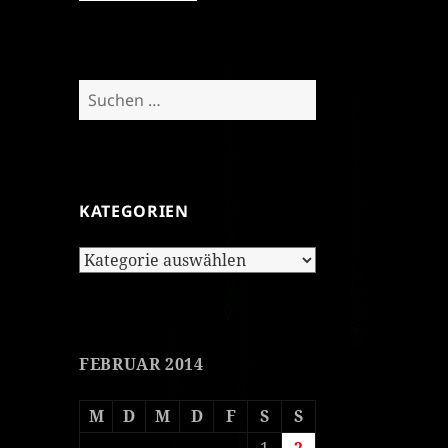
Suchen
nach:
KATEGORIEN
Kategorien
FEBRUAR 2014
M
D
M
D
F
S
S
1
2