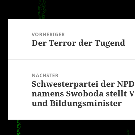
Beitragsnavigation
VORHERIGER
Der Terror der Tugend
Vorheriger
Beitrag:
NÄCHSTER
Schwesterpartei der NPD
Nächster
namens Swoboda stellt V
Beitrag:
und Bildungsminister