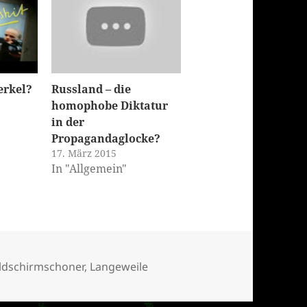
erkel?
Russland – die
homophobe Diktatur
in der
Propagandaglocke?
17. März 2015
In "Allgemein"
ildschirmschoner
,
Langeweile