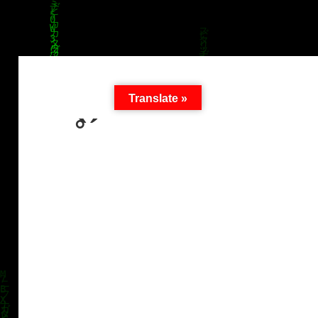
Translate »
`°´