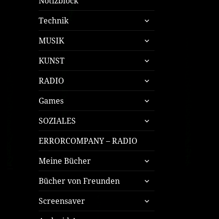
Notizblock
untermenü
Technik
öffnen
untermenü
MUSIK
öffnen
untermenü
KUNST
öffnen
untermenü
RADIO
öffnen
untermenü
Games
öffnen
untermenü
SOZIALES
öffnen
ERRORCOMPANY – RADIO
untermenü
Meine Bücher
öffnen
untermenü
Bücher von Freunden
öffnen
untermenü
Screensaver
öffnen