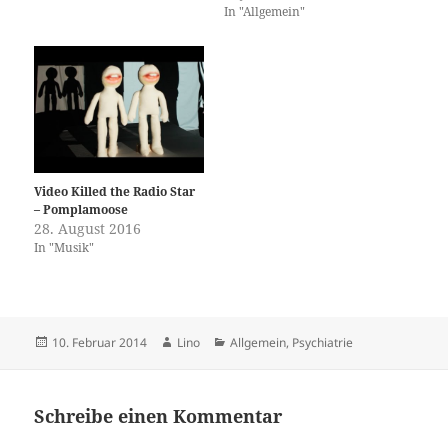
In "Allgemein"
Video Killed the Radio Star
– Pomplamoose
28. August 2016
In "Musik"
Veröffentlicht
Autor
Kategorien
10. Februar 2014
Lino
Allgemein
,
Psychiatrie
am
Schreibe einen Kommentar