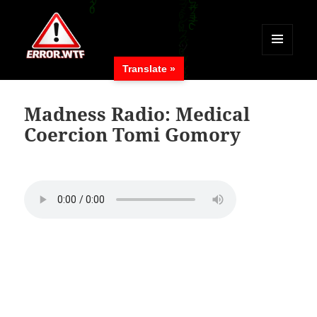
MENÜ
Translate »
UND
ERROR.WTF
WIDGETS
Madness Radio: Medical
Coercion Tomi Gomory