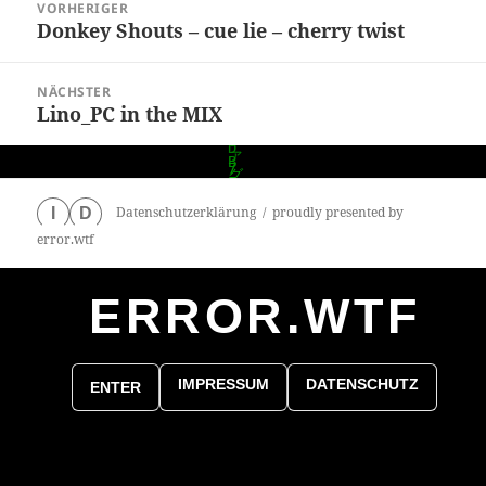
VORHERIGER
Donkey Shouts – cue lie – cherry twist
Vorheriger
Beitrag:
NÄCHSTER
Lino_PC in the MIX
Nächster
Beitrag:
Datenschutzerklärung
proudly presented by
I
D
error.wtf
ERROR.WTF
0
particles
IMPRESSUM
DATENSCHUTZ
ENTER