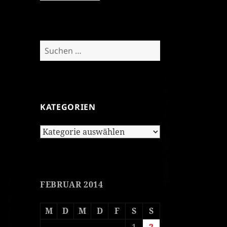
Suchen
nach:
KATEGORIEN
Kategorien
FEBRUAR 2014
M
D
M
D
F
S
S
1
2