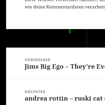
wie deine Kommentardaten verarbeit
Beitragsnavigation
VORHERIGER
Jims Big Ego – They’re E
Vorheriger
Beitrag:
NÄCHSTER
andrea rottin – ruski cat
Nächster
Beitrag: