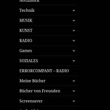
Notizblock
untermenü
Technik
öffnen
untermenü
MUSIK
öffnen
untermenü
KUNST
öffnen
untermenü
RADIO
öffnen
untermenü
Games
öffnen
untermenü
SOZIALES
öffnen
ERRORCOMPANY – RADIO
untermenü
Meine Bücher
öffnen
untermenü
Bücher von Freunden
öffnen
untermenü
Screensaver
öffnen