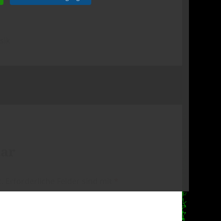
sik
tar
.
Erforderliche Felder sind mit
*