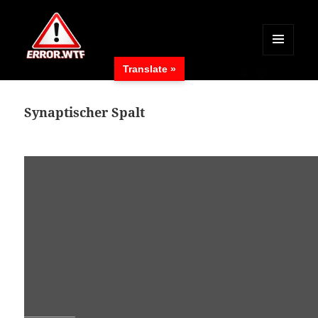
MENÜ
Translate »
UND
ERROR.WTF
WIDGETS
Synaptischer Spalt