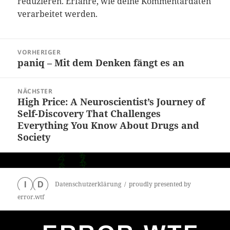
reduzieren.
Erfahre, wie deine Kommentardaten
verarbeitet werden.
Beitragsnavigation
VORHERIGER
paniq – Mit dem Denken fängt es an
Vorheriger
Beitrag:
NÄCHSTER
High Price: A Neuroscientist’s Journey of
Nächster
Self-Discovery That Challenges
Beitrag:
Everything You Know About Drugs and
Society
Datenschutzerklärung
proudly presented by
I
D
error.wtf