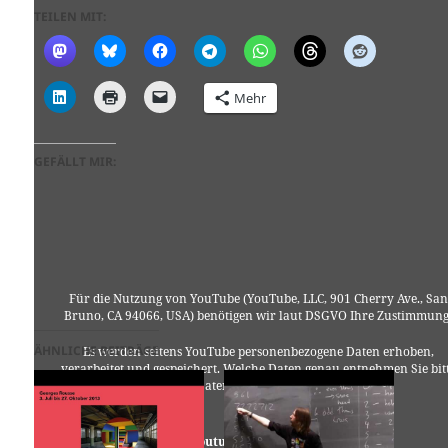
TEILEN MIT:
Mehr
GEFÄLLT MIR:
Für die Nutzung von YouTube (YouTube, LLC, 901 Cherry Ave., San
Bruno, CA 94066, USA) benötigen wir laut DSGVO Ihre Zustimmung
ÄHNLICHE BEITRÄGE
Es werden seitens YouTube personenbezogene Daten erhoben,
verarbeitet und gespeichert. Welche Daten genau entnehmen Sie bit
den Datenschutzbedingungen.
Youtube
ist deaktiviert.