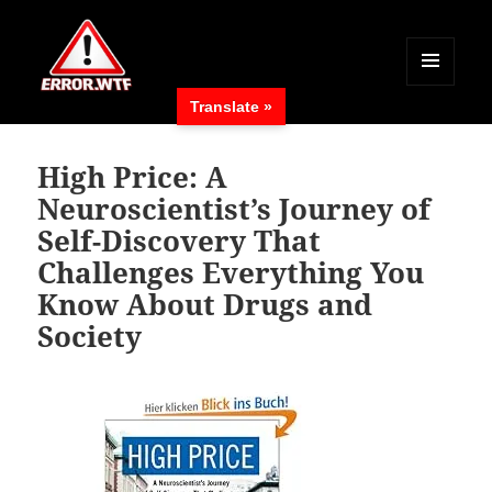
MENÜ
Translate »
UND
ERROR.WTF
WIDGETS
High Price: A
Neuroscientist’s Journey of
Self-Discovery That
Challenges Everything You
Know About Drugs and
Society