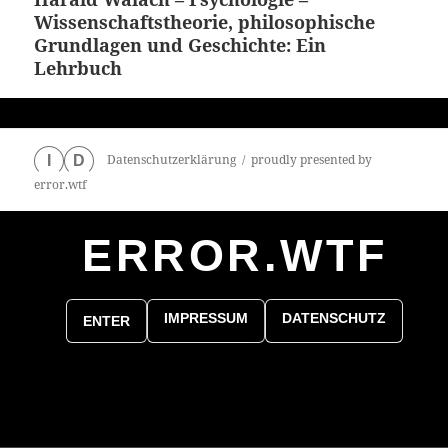
Wissenschaftstheorie, philosophische
Beitrag:
Grundlagen und Geschichte: Ein
Lehrbuch
Datenschutzerklärung
proudly presented by
I
D
error.wtf
ERROR.WTF
0
particles
IMPRESSUM
DATENSCHUTZ
ENTER