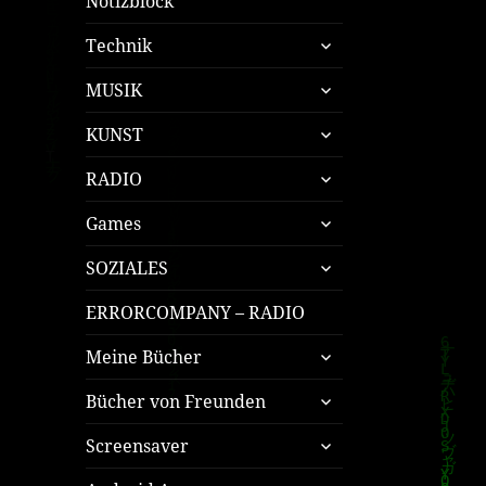
Notizblock
untermenü
Technik
öffnen
untermenü
MUSIK
öffnen
untermenü
KUNST
öffnen
untermenü
RADIO
öffnen
untermenü
Games
öffnen
untermenü
SOZIALES
öffnen
ERRORCOMPANY – RADIO
untermenü
Meine Bücher
öffnen
untermenü
Bücher von Freunden
öffnen
untermenü
Screensaver
öffnen