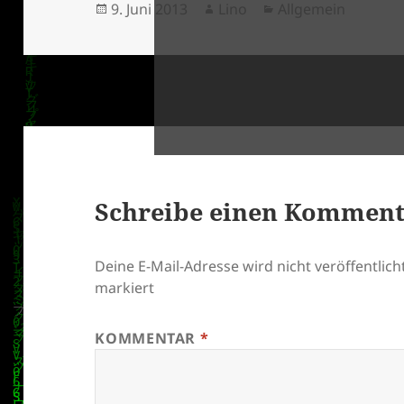
Veröffentlicht
Autor
Kategorien
9. Juni 2013
Lino
Allgemein
am
klärung
Schreibe einen Kommen
Deine E-Mail-Adresse wird nicht veröffentlicht
markiert
KOMMENTAR
*