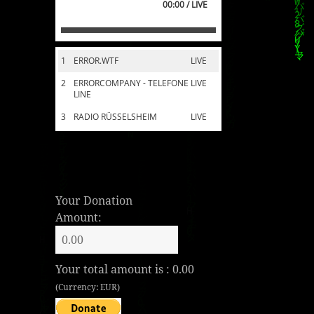
00:00 / LIVE
1
ERROR.WTF
LIVE
2
ERRORCOMPANY - TELEFONE
LIVE
LINE
3
RADIO RÜSSELSHEIM
LIVE
Your Donation
Amount:
Your total amount is :
0.00
(Currency: EUR)