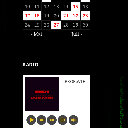
10
11
12
13
14
15
16
17
18
19
20
21
22
23
24
25
26
27
28
29
30
« Mai
Juli »
RADIO
ERROR.WTF