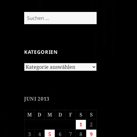
Suchen
nach:
KATEGORIEN
Kategorien
JUNI 2013
M
D
M
D
F
S
S
1
2
3
4
5
6
7
8
9