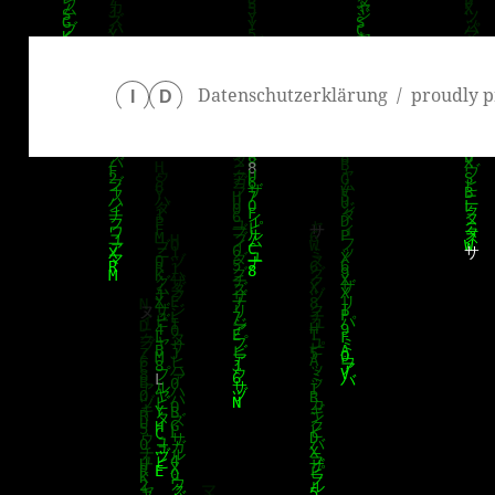
Datenschutzerklärung
proudly p
I
D